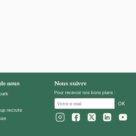
 de nous
Nous suivre
Pour recevoir nos bons plans :
park
Ema
OK
up recrute
sse
Instagram
Facebook
Twitter
LinkedIn
Youtube