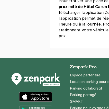
Pour trouver une place d
proximité de Hôtel Caron
télécharger l’application Ze
Paris - Les
l’application permet de ré
22 rue des Ha
l’heure ou à la journée. Pr
75001
Paris
stationnant votre véhicule
4,5
(514 avi
prix.
5,60 €
/heure
,
38,08 €/jour,
169,1
Réserver
Paris - Bas
Zenpark Pro
23 ter boule
Espace partenaire
75004
Paris
Location parking pour 
4,3
(246 avi
Parking collaboratif
4 €
/heure
,
32 €/jour,
100 €/sema
Parking partagé
Réserver
SMART
App Store
Parking pour voitures é