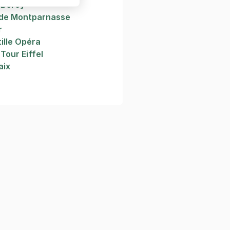
 Bercy
rde Montparnasse
r
tille Opéra
Tour Eiffel
aix