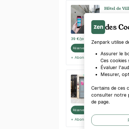
Hôtel de Vil
10 bis rue de
75004
Paris
des Co
4,2
(55 avis
39 €
/jour
,
110 €/semaine
(tarifs 
Zenpark utilise d
Réserver
Assurer le b
+ Abonnements disponibles
Ces cookies 
Évaluer l'au
Mesurer, opt
Paris - Hôte
15 rue du Te
Certains de ces 
75004
Paris
consulter notre p
4,3
(90 avis
de page.
Réserver
+ Abonnements disponibles