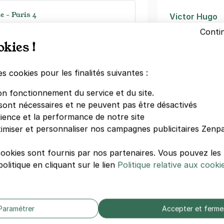
le - Paris 4
Victor Hugo
 Moussy
Rennes
Conti
Rome
okies !
)
Châtelet
Saint-Paul
dégressifs)
es cookies pour les finalités suivantes :
Place des Vo
Théâtre du C
on fonctionnement du service et du site.
Notre Dame d
sont nécessaires et ne peuvent pas être désactivés
Rambuteau
dience et la performance de notre site
Pont-Marie
imiser et personnaliser nos campagnes publicitaires Zenpa
l de Ville - Beaubourg
mple
cookies sont fournis par nos partenaires. Vous pouvez le
Autres hôte
olitique en cliquant sur le lien
Politique relative aux cooki
)
Hôtel De Pari
Novotel Paris
Le A
Paramétrer
Accepter et ferme
Mama Shelter