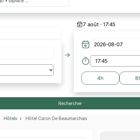
go • biplace …
7 août · 17:45
4h
8
Rechercher
Hôtels
Hôtel Caron De Beaumarchais