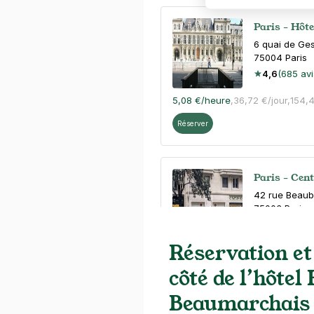
Paris - Hôt
6 quai de Ge
75004
Paris
4,6
(685 avi
5,08 €
/heure
,
36,72 €/jour,
154,
Réserver
Paris - Cen
42 rue Beau
75003
Paris
4,6
(212 avi
Réservation et
4 €
/heure
,
36 €/jour,
100 €/sema
côté de l’hôtel
Réserver
Beaumarchais
+ Abonnements disponibles