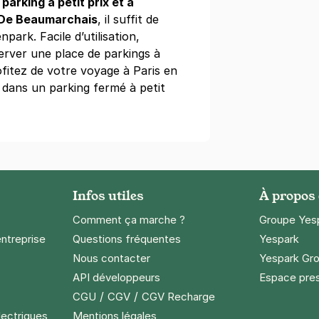
e
parking à petit prix et à
 De Beaumarchais
, il suffit de
npark. Facile d’utilisation,
 Halles Saint-Eustache - SAEMES
server une place de parkings à
lles
ofitez de votre voyage à Paris en
 dans un parking fermé à petit
s)
2 €/semaine
(tarifs dégressifs)
tille - boulevard Bourdon
Infos utiles
À propos
vard Bourdon
Comment ça marche ?
Groupe Yes
entreprise
Questions fréquentes
Yespark
s)
Nous contacter
Yespark Gro
ine
(tarifs dégressifs)
API développeurs
Espace pre
/
/
CGU
CGV
CGV Recharge
lectriques
Mentions légales