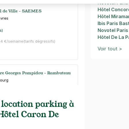
Novotel Paris
Hôtel Conco
el de Ville - SAEMES
Hôtel Mirama
svres
Ibis Paris Bas
Novotel Paris 
s)
Hôtel De La P
44 €/semaine
(tarifs dégressifs)
Voir tout >
tre Georges Pompidou - Rambuteau
bourg
s)
 location parking à
ine
(tarifs dégressifs)
 Hôtel Caron De