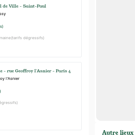
l de Ville - Saint-Paul
ssy
s)
emaine
(tarifs dégressifs)
le - rue Geoffroy l'Asnier - Paris 4
oy l'Asnier
)
dégressifs)
Autre lieux 