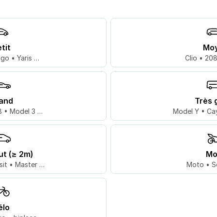
tit
Mo
go • Yaris …
Clio • 20
and
Très 
 • Model 3 …
Model Y • Ca
ut (≥ 2m)
Mo
sit • Master …
Moto • S
élo