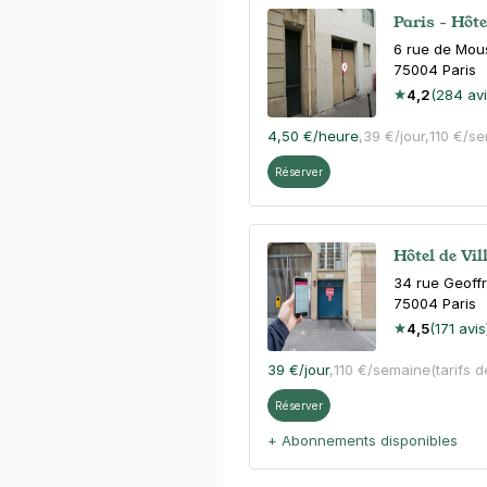
Paris - Hôte
6 rue de Mou
75004
Paris
4,2
(284 avi
4,50 €
/heure
,
39 €/jour,
110 €/s
Réserver
Hôtel de Vil
34 rue Geoffr
75004
Paris
4,5
(171 avis
39 €
/jour
,
110 €/semaine
(tarifs 
Réserver
+ Abonnements disponibles