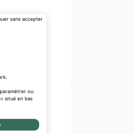
nuer sans accepter
sges
hâtelet
e Paris
rk.
s paramétrer ou
ls de Paris
es
situé en bas
s
 Gare De Lyon
r
 Paris West