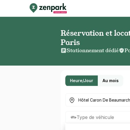
Réservation et loc
Paris
Stationnement dédié
Pa
Heure/Jour
Au mois
Où cherchez-vous un parkin
Type de véhicule