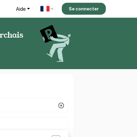
g
Aide
Se connecter
rchais