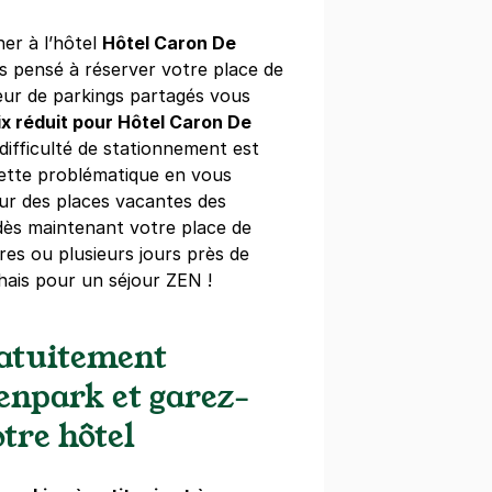
ner à l’hôtel
Hôtel Caron De
itut du monde arabe - Jussieu
 pensé à réserver votre place de
sés Saint-Bernard
eur de parkings partagés vous
ix réduit pour Hôtel Caron De
s)
a difficulté de stationnement est
ine
(tarifs dégressifs)
cette problématique en vous
ur des places vacantes des
dès maintenant votre place de
es ou plusieurs jours près de
ais pour un séjour ZEN !
lège des Bernardins - SAEMES
ratuitement
 Saint-Germain
Zenpark et garez-
s)
tre hôtel
08 €/semaine
(tarifs dégressifs)