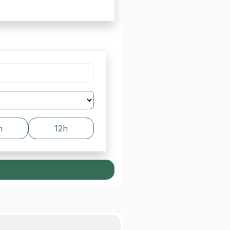
h
12h