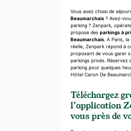
Vous avez choisi de séjour
Paris - Inst
Beaumarchais
? Avez-vous
1 rue des Fos
parking ? Zenpark, opérat
75005
Paris
propose des
parkings à pr
4,8
(685 avi
Beaumarchais
. A Paris, l
4 €
/heure
,
41 €/jour,
132 €/sema
réelle, Zenpark répond à 
proposant de vous garer s
Réserver
parkings privés. Réservez 
+ Abonnements disponibles
parking pour quelques heur
Hôtel Caron De Beaumarch
Paris - Col
Téléchargez g
37 boulevard
75005
Paris
l’application 
4,4
(274 avi
vous près de vo
5,40 €
/heure
,
48,60 €/jour,
163,
Réserver