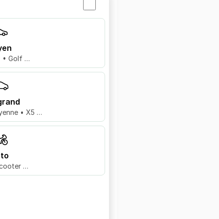
yen
8 • Golf …
grand
yenne • X5 …
to
cooter …