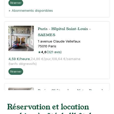
Réserver
+ Abonnements disponibles
Paris - Hôpital Saint-Louis -
SAEMES
1 avenue Claude Vellefaux
75010
Paris
4,6
(321 avis)
4,59 €
/heure
,
24,86 €/jour,
108,64 €/semaine
(tarifs dégressifs)
Réserver
Paris - Châteaudun - Notre-Dame de
Lorette
45 rue Lafitte
Réservation et location
75009
Paris
4,4
(468 avis)