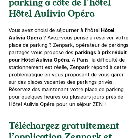
parking à côté de l’hôtel
Hôtel Aulivia Opéra
Réserver
+ Abonnements disponibles
Vous avez choisi de séjourner à l’hôtel
Hôtel
Aulivia Opéra
? Avez-vous pensé à réserver votre
Paris - Centre Georges Pompidou -
place de parking ? Zenpark, opérateur de parkings
Rambuteau
partagés vous propose des
parkings à prix réduit
42 rue Beaubourg
pour Hôtel Aulivia Opéra
. A Paris, la difficulté de
75003
Paris
stationnement est réelle, Zenpark répond à cette
4,6
(212 avis)
problématique en vous proposant de vous garer
4 €
/heure
,
36 €/jour,
100 €/semaine
(tarifs dégressifs)
sur des places vacantes des parkings privés.
Réserver
Réservez dès maintenant votre place de parking
+ Abonnements disponibles
pour quelques heures ou plusieurs jours près de
Hôtel Aulivia Opéra pour un séjour ZEN !
Paris - Louis Blanc - Hôtel LB
Téléchargez gratuitement
30 rue Louis Blanc
75010
Paris
l’application Zenpark et