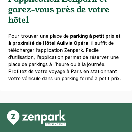
4,6
(609 avis)
garez-vous près de votre
4 €
/heure
,
40 €/jour,
124 €/semaine
(tarifs dégressifs)
hôtel
Réserver
Pour trouver une place de
parking à petit prix et
à proximité de Hôtel Aulivia Opéra
Paris - Haussmann - Le Peletier
, il suffit de
télécharger l’application Zenpark. Facile
42 rue de la Victoire
75009
Paris
d’utilisation, l’application permet de réserver une
4,2
(45 avis)
place de parkings à l’heure ou à la journée.
Profitez de votre voyage à Paris en stationnant
Réserver
votre véhicule dans un parking fermé à petit prix.
+ Abonnements disponibles
Paris - Les Halles Saint-Eustache -
SAEMES
22 rue des Halles
75001
Paris