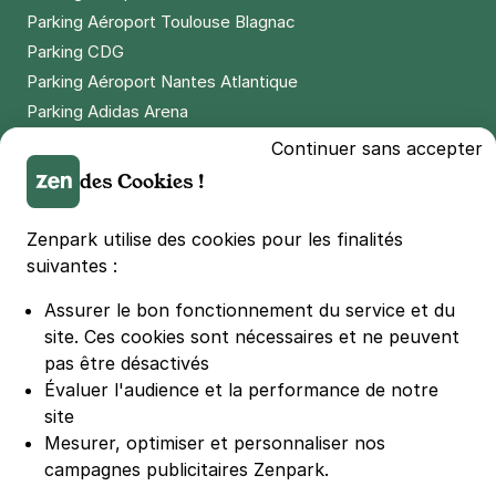
Parking Aéroport Toulouse Blagnac
Parking CDG
Parking Aéroport Nantes Atlantique
Parking Adidas Arena
Parking Parc des Princes
Continuer sans accepter
Parking LDLC Arena
des Cookies !
Parking Stade Pierre Mauroy
Parking Groupama Stadium
Zenpark utilise des cookies pour les finalités
Parking Vélodrome
suivantes :
Parking Stade de France
Assurer le bon fonctionnement du service et du
Parking Bercy
site.
Ces cookies sont nécessaires et ne peuvent
Parking La Défense Arena
pas être désactivés
Parking Les 4 temps
Évaluer l'audience et la performance de notre
Parking Nation
site
Parking Porte de Versailles
Mesurer, optimiser et personnaliser nos
campagnes publicitaires Zenpark.
Parking Lille Grand Palais