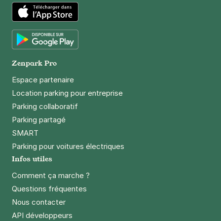
4,5
(513 avis)
5,60 €
/heure
,
38,08 €/jour,
169,12 €/semaine
(tarifs dégressifs)
App Store
Réserver
Google Play
Zenpark Pro
Espace partenaire
Location parking pour entreprise
Parking collaboratif
Parking partagé
SMART
Parking pour voitures électriques
Infos utiles
Comment ça marche ?
Questions fréquentes
Nous contacter
API développeurs