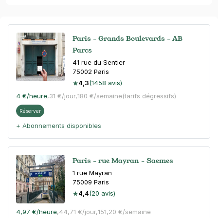
Paris - Grands Boulevards - AB
Parcs
41 rue du Sentier
75002
Paris
4,3
(1458 avis)
4 €
/heure
,
31 €/jour,
180 €/semaine
(tarifs dégressifs)
Réserver
+ Abonnements disponibles
Paris - rue Mayran - Saemes
1 rue Mayran
75009
Paris
4,4
(20 avis)
4,97 €
/heure
,
44,71 €/jour,
151,20 €/semaine