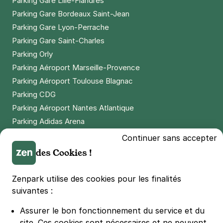
Parking Gare Lille-Flandres
Parking Gare Bordeaux Saint-Jean
Parking Gare Lyon-Perrache
Parking Gare Saint-Charles
Parking Orly
Parking Aéroport Marseille-Provence
Parking Aéroport Toulouse Blagnac
Parking CDG
Parking Aéroport Nantes Atlantique
Parking Adidas Arena
Parking Parc des Princes
Continuer sans accepter
Parking LDLC Arena
des Cookies !
Parking Stade Pierre Mauroy
Parking Groupama Stadium
Zenpark utilise des cookies pour les finalités
Parking Vélodrome
suivantes :
Parking Stade de France
Assurer le bon fonctionnement du service et du
Parking Bercy
site.
Ces cookies sont nécessaires et ne peuvent