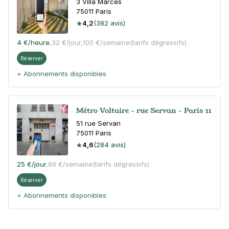
3 Villa Marces
75011
Paris
4,2
(382 avis)
4 €
/heure
,
32 €/jour,
100 €/semaine
(tarifs dégressifs)
Réserver
+ Abonnements disponibles
Métro Voltaire - rue Servan - Paris 11
51 rue Servan
75011
Paris
4,6
(284 avis)
25 €
/jour
,
89 €/semaine
(tarifs dégressifs)
Réserver
+ Abonnements disponibles