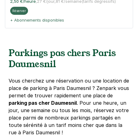
2,50 €
/heure
,
27 €/jour,
81 €/semaine
(tarifs dégressifs)
Réserver
+ Abonnements disponibles
Paris - Bercy Arena - Gare de Bercy
Parkings pas chers Paris
8 rue Jorge Semprùn
75012
Paris
Daumesnil
4,5
(558 avis)
3 €
/heure
,
29 €/jour,
89 €/semaine
(tarifs dégressifs)
Vous cherchez une réservation ou une location de
Réserver
place de parking à Paris Daumesnil ? Zenpark vous
+ Abonnements disponibles
permet de trouver rapidement une place de
parking pas cher Daumesnil
. Pour une heure, un
jour, une semaine ou tous les mois, réservez votre
Paris - Montgallet - Daumesnil
place parmi de nombreux parkings partagés en
11 rue Montgallet
toute sérénité à un tarif moins cher que dans la
75012
Paris
rue à Paris Daumesnil !
4,3
(654 avis)