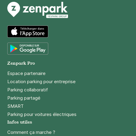
183 rue de Charenton
75012
Paris
4,4
(398 avis)
2,50 €
/heure
,
27 €/jour,
81 €/semaine
(tarifs dégressifs)
Réserver
App Store
+ Abonnements disponibles
Google Play
Zenpark Pro
Espace partenaire
Location parking pour entreprise
Parking collaboratif
Parking partagé
SMART
Parking pour voitures électriques
Infos utiles
Comment ça marche ?