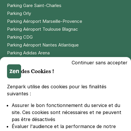
Parking Gare Saint-Charles
Parking Orly
Parking Aéroport Marseille-Provence
Parking Aéroport Toulouse Blagnac
Parking CDG
Parking Aéroport Nantes Atlantique
Parking Adidas Arena
Parking Parc des Princes
Continuer sans accepter
Parking LDLC Arena
des Cookies !
Parking Stade Pierre Mauroy
Parking Groupama Stadium
Zenpark utilise des cookies pour les finalités
Parking Vélodrome
suivantes :
Parking Stade de France
Assurer le bon fonctionnement du service et du
Parking Bercy
site.
Ces cookies sont nécessaires et ne peuvent
Parking La Défense Arena
pas être désactivés
Parking Les 4 temps
Évaluer l'audience et la performance de notre