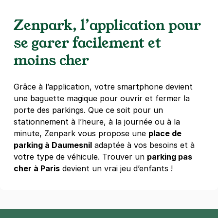
2,50 €
/heure
,
27 €/jour,
81 €/semaine
(tarifs dégressifs)
Zenpark, l’application pour
Réserver
se garer facilement et
+ Abonnements disponibles
moins cher
Paris - Porte Dorée - Michel Bizot
Grâce à l’application, votre smartphone devient
162 rue Picpus
une baguette magique pour ouvrir et fermer la
75012
Paris
porte des parkings. Que ce soit pour un
4,6
(351 avis)
stationnement à l’heure, à la journée ou à la
4 €
/heure
,
36 €/jour,
100 €/semaine
(tarifs dégressifs)
minute, Zenpark vous propose une
place de
parking à Daumesnil
adaptée à vos besoins et à
Réserver
votre type de véhicule. Trouver un
parking pas
+ Abonnements disponibles
cher à Paris
devient un vrai jeu d’enfants !
Paris - Mairie du 12e - Jardin de
Reuilly