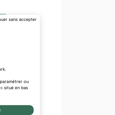
ars
nuer sans accepter
 Zola
uet Grenelle
Tour Eiffel
enelle
Tour Eiffel
rk.
s paramétrer ou
taux de Paris
es
situé en bas
t
o
isière
r