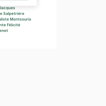
n
 Jacques
ie Salpetrière
aliste Montsouris
nte Félicité
venet