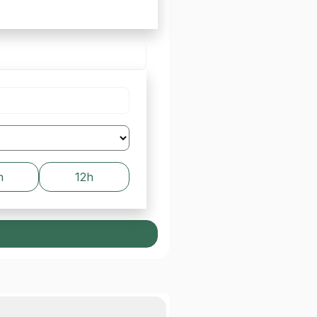
h
12h