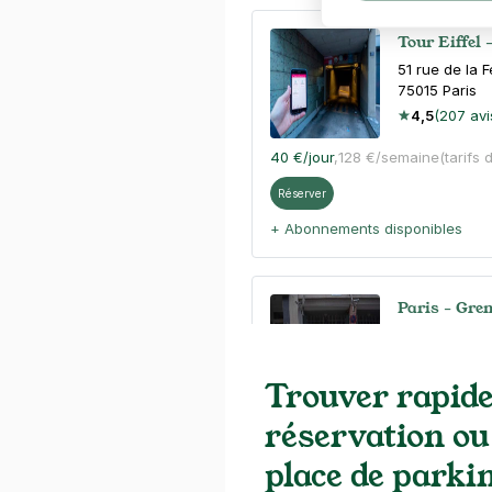
Tour Eiffel 
51 rue de la 
75015
Paris
4,5
(207 avi
40 €
/jour
,
128 €/semaine
(tarifs 
Réserver
+ Abonnements disponibles
Paris - Gren
70 rue Saint 
75015
Paris
4,3
(196 avi
Trouver rapid
réservation ou
3,50 €
/heure
,
32 €/jour,
88 €/se
Réserver
place de parki