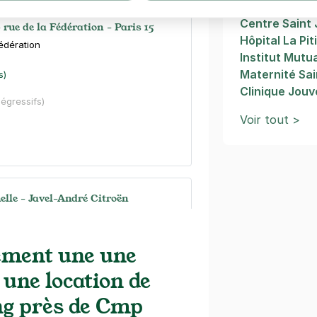
Hôpital Cochi
Centre Saint
- rue de la Fédération - Paris 15
Hôpital La Pit
Fédération
Institut Mutu
Maternité Sai
s)
Clinique Jou
dégressifs)
Voir tout >
elle - Javel-André Citroën
Charles
s)
ement une une
 une location de
maine
(tarifs dégressifs)
ng près de Cmp