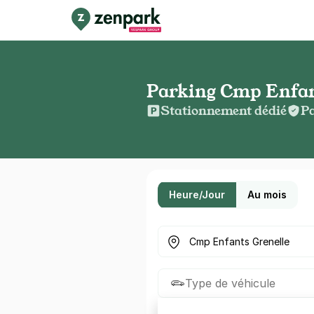
Parking Cmp Enfan
Stationnement dédié
Pa
Heure/Jour
Au mois
Où cherchez-vous un parkin
Type de véhicule