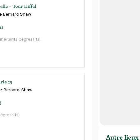
elle - Tour Eiffel
e Bernard Shaw
s)
ine
(tarifs dégressifs)
ris 15
ge-Bernard-Shaw
)
dégressifs)
Autre lieux 