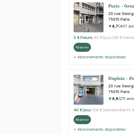
Paris - Gren
20 rue Georg
75015
Paris
4,7
(407 avi
5 €
/heure
,
40 €/jour,
128 €/sema
Réserver
+ Abonnements disponibles
Dupleix - Pa
20 rue Geor
75015
Paris
4,6
(211 avis
40 €
/jour
,
128 €/semaine
(tarifs 
Réserver
+ Abonnements disponibles