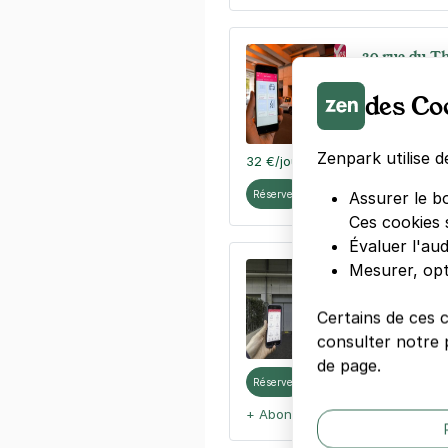
20 rue du Th
20 rue du Th
des Co
75015
Paris
4,4
(44 avis
Zenpark utilise d
32 €
/jour
,
88 €/semaine
(tarifs d
Réserver
Assurer le b
Ces cookies 
Évaluer l'au
Mesurer, opt
Tour Eiffel 
7 rue Edgar 
75015
Paris
Certains de ces 
4,5
(184 avi
consulter notre p
de page.
Réserver
+ Abonnements disponibles