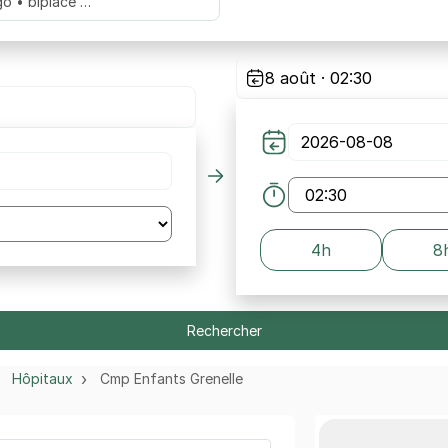
go • biplace …
8 août · 02:30
4h
8
Rechercher
Hôpitaux
Cmp Enfants Grenelle