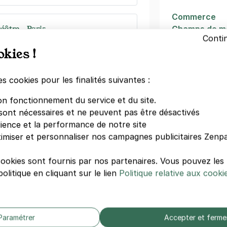
Commerce
éâtre - Paris
Champs de m
Conti
Tour Eiffel
éâtre
okies !
Avenue Émile
)
La Motte Picq
Bir-Hakeim
es cookies pour les finalités suivantes :
égressifs)
Novotel Paris 
on fonctionnement du service et du site.
Dupleix
sont nécessaires et ne peuvent pas être désactivés
Pathé Beaugr
dience et la performance de notre site
Pullman Paris 
imiser et personnaliser nos campagnes publicitaires Zenpa
- 7 rue Edgar Faure - Paris 15
Faure
cookies sont fournis par nos partenaires. Vous pouvez le
Autres hôpi
s)
olitique en cliquant sur le lien
Politique relative aux cooki
Hôpital Bicha
Clinique Arag
Hôpital Laribo
Paramétrer
Accepter et ferme
Institut Curie