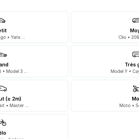
tit
Mo
go • Yaris …
Clio • 20
and
Très 
 • Model 3 …
Model Y • Ca
ut (≥ 2m)
Mo
sit • Master …
Moto • S
élo