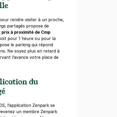
lle
elle - Charles Michels
our rendre visiter à un proche,
ings partagés propose de
au
t prix à proximité de Cmp
s)
soit pour 1 heure ou pour la
pose le parking qui répond
maine
(tarifs dégressifs)
ns. Ne soyez plus en retard à
rvant l’avance votre place de
lication du
grenelle - Parking Keller
gé
génieur Robert Keller
s)
OS, l’application Zenpark se
 Devenez un membre Zenpark