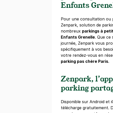
+ Abonnements disponibles
Enfants Grene
Paris - Gren
Pour une consultation ou p
Zenpark, solution de park
59 rue Emeri
75015
Paris
nombreux
parkings à peti
4,4
(422 avi
Enfants Grenelle
. Que ce 
journée, Zenpark vous pro
3,50 €
/heure
,
32 €/jour,
88 €/se
spécifiquement à vos besoi
Réserver
votre rendez-vous en rése
parking pas chère Paris
.
+ Abonnements disponibles
Zenpark, l’app
Paris - Beau
parking parta
27 rue de l'in
75015
Paris
4,3
(260 avi
Disponible sur Android et i
télécharge gratuitement.
Réserver