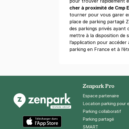
pour trouver rapidement et
+ Abonnements disponibles
cher à proximité de Cmp 
tourner pour vous garer e
place de parking partagé 
Paris - La M
des parkings privés ayant 
132 boulevard
mettre à la disposition de
75015
Paris
l’application pour accéder
4,6
(1566 av
parking en France et à l’ét
5 €
/heure
,
40 €/jour,
127 €/sema
Réserver
+ Abonnements disponibles
Zenpark Pro
Paris - Tou
Espace partenaire
25 quai Jacq
Location parking pour 
75007
Paris
Parking collaboratif
4,6
(620 avi
Parking partagé
5,60 €
/heure
,
42,78 €/jour,
178,
SMART