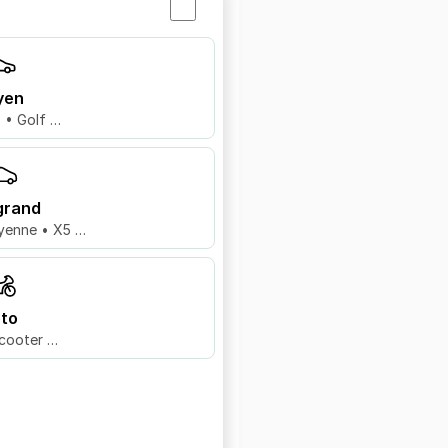
yen
8 • Golf …
grand
yenne • X5 …
to
cooter …