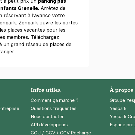
 à petit prix un
parking pas
Enfants Grenelle
. Arrêtez de
n réservant à l’avance votre
Zenpark. Zenpark ouvre les portes
otte-Picquet Grenelle - Citadines
des places vacantes pour les
 de Grenelle
 ses membres. Téléchargez
 à un grand réseau de places de
is)
ranger.
ine
(tarifs dégressifs)
Infos utiles
À propos
r Eiffel - SAEMES
Comment ça marche ?
Groupe Yes
ues Chirac
entreprise
Questions fréquentes
Yespark
Nous contacter
Yespark Gro
s)
API développeurs
Espace pre
08 €/semaine
(tarifs dégressifs)
/
/
CGU
CGV
CGV Recharge