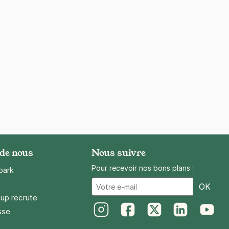
 de nous
Nous suivre
Pour recevoir nos bons plans :
park
Ema
OK
up recrute
sse
Instagram
Facebook
Twitter
LinkedIn
Youtube