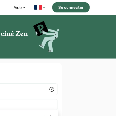
g
Aide
Se connecter
 ciné Zen