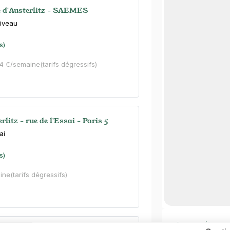
e d'Austerlitz - SAEMES
liveau
s)
04 €/semaine
(tarifs dégressifs)
rlitz - rue de l'Essai - Paris 5
ai
s)
ine
(tarifs dégressifs)
Autre lieux 