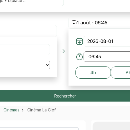
go • biplace …
1 août · 06:45
4h
8
Rechercher
Cinémas
Cinéma La Clef