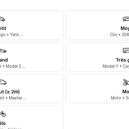
tit
Mo
go • Yaris …
Clio • 20
and
Très 
 • Model 3 …
Model Y • Ca
ut (≥ 2m)
Mo
sit • Master …
Moto • S
élo