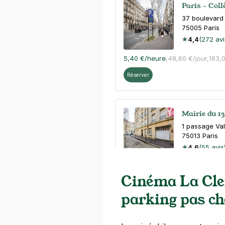
Paris - Col
37 boulevard
75005
Paris
4,4
(272 avi
5,40 €
/heure
,
48,60 €/jour,
163,
Réserver
Mairie du 13
1 passage Val
75013
Paris
4,6
(55 avis
23 €
/jour
,
65 €/semaine
(tarifs d
Cinéma La Clef
Réserver
parking pas ch
+ Abonnements disponibles