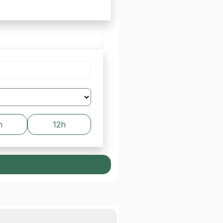
h
12h