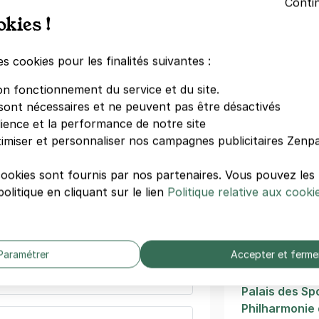
po-Formio - Citadines
Conti
okies !
mpo-Formio
Saint-Marcel
Jardin des Pl
s)
Place Monge
es cookies pour les finalités suivantes :
Saint-Jacque
maine
(tarifs dégressifs)
on fonctionnement du service et du site.
Institut du 
sont nécessaires et ne peuvent pas être désactivés
Institut du m
dience et la performance de notre site
Pierre et Mar
imiser et personnaliser nos campagnes publicitaires Zenpa
Maubert Mutu
itut du monde arabe - Jussieu
Jussieu
sés Saint-Bernard
cookies sont fournis par nos partenaires. Vous pouvez le
Censier-Dau
olitique en cliquant sur le lien
Politique relative aux cooki
s)
Autres
ine
(tarifs dégressifs)
théâtres/sp
Paramétrer
Accepter et ferme
Paris
Palais des Sp
Philharmonie 