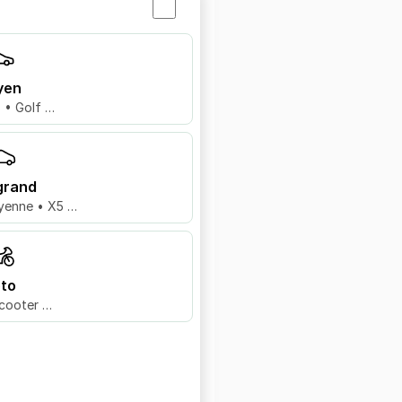
yen
8 • Golf …
grand
yenne • X5 …
to
cooter …