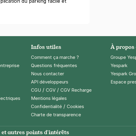
plication du parking facile et
Infos utiles
À propos
Comment ça marche ?
Groupe Yes
entreprise
Questions fréquentes
Yespark
Nous contacter
Yespark Gro
API développeurs
Espace pre
/
/
CGU
CGV
CGV Recharge
lectriques
Mentions légales
/
Confidentialité
Cookies
Charte de transparence
et autres points d'intérêts