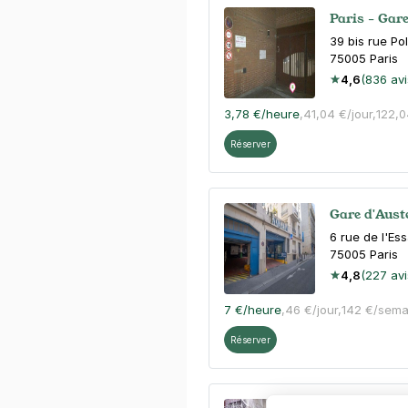
Paris - Gar
39 bis rue Po
75005
Paris
4,6
(836 avi
3,78 €
/heure
,
41,04 €/jour,
122,
Réserver
Gare d'Auste
6 rue de l'Ess
75005
Paris
4,8
(227 avi
7 €
/heure
,
46 €/jour,
142 €/sema
Réserver