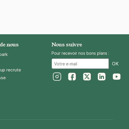
 de nous
Nous suivre
Pour recevoir nos bons plans :
park
Ema
OK
up recrute
sse
Instagram
Facebook
Twitter
LinkedIn
Youtube