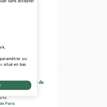
nuer sans accepter
antes
s
Monde Arabe
onde arabe
ie Curie
rk.
alité
s paramétrer ou
benton
es
situé en bas
ectacles/cinémas de
r
orts
de Paris