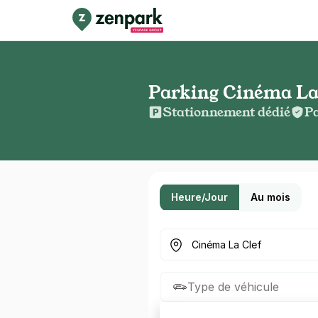
Parking Cinéma La C
Stationnement dédié
Pa
Heure/Jour
Au mois
Où cherchez-vous un parkin
Type de véhicule