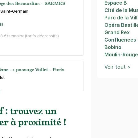
Espace B
lège des Bernardins - SAEMES
Cité de la Mu
 Saint-Germain
Parc de la Vil
s)
Opéra Bastill
Grand Rex
08 €/semaine
(tarifs dégressifs)
Confluences
Bobino
Moulin-Roug
Voir tout >
ème - 1 passage Vallet - Paris
let
)
égressifs)
 : trouvez un
er à proximité !