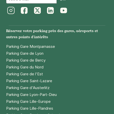
+ Abonnements disponibles
Instagram
Facebook
Twitter
LinkedIn
Youtube
Paris - Gare Montparnasse -
Citadines
Réservez votre parking près des gares, aéroports et
67 avenue du Maine
autres points d'intérêts
75014
Paris
4,3
(22 avis)
Parking Gare Montparnasse
Réserver
Parking Gare de Lyon
+ Abonnements disponibles
Parking Gare de Bercy
Parking Gare du Nord
Parking Gare de l'Est
Paris - Gare Montparnasse - Hôtel
Parking Gare Saint-Lazare
Mercure
Parking Gare d'Austerlitz
38 rue du Commandant René Mouchotte
Parking Gare Lyon-Part-Dieu
75014
Paris
Parking Gare Lille-Europe
4,6
(2180 avis)
Parking Gare Lille-Flandres
4 €
/heure
,
36 €/jour,
100 €/semaine
(tarifs dégressifs)