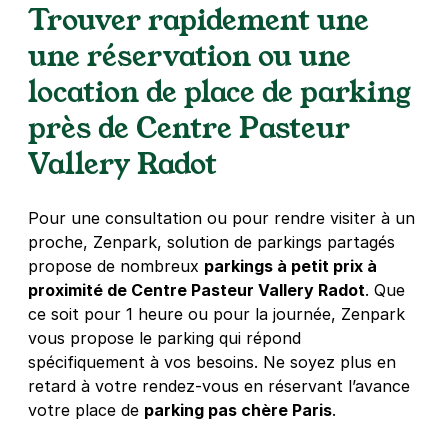
Trouver rapidement une
1 rue Lécuyer
93400
Saint-Ouen-sur-Seine
une réservation ou une
4,5
(41 avis)
location de place de parking
21 €
/jour
,
57 €/semaine
(tarifs dégressifs)
près de Centre Pasteur
Réserver
Vallery Radot
+ Abonnements disponibles
Pour une consultation ou pour rendre visiter à un
Rue Jules Vallès - Saint Ouen
proche, Zenpark, solution de parkings partagés
35 rue Jules Vallès
propose de nombreux
parkings à petit prix à
93400
Saint-Ouen-sur-Seine
proximité de Centre Pasteur Vallery Radot
. Que
4,5
(45 avis)
ce soit pour 1 heure ou pour la journée, Zenpark
vous propose le parking qui répond
23 €
/jour
,
79 €/semaine
(tarifs dégressifs)
spécifiquement à vos besoins. Ne soyez plus en
Réserver
retard à votre rendez-vous en réservant l’avance
+ Abonnements disponibles
votre place de
parking pas chère Paris
.