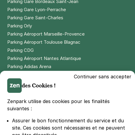
Parking Gare Bordeaux Saint-Jean
Réserver
Parking Gare Lyon-Perrache
+ Abonnements disponibles
Parking Gare Saint-Charles
Parking Orly
Paris - Gare Montparnasse - rue du
Parking Aéroport Marseille-Provence
Texel
Parking Aéroport Toulouse Blagnac
11 rue Texel
Parking CDG
75014
Paris
Parking Aéroport Nantes Atlantique
5,0
(4 avis)
Parking Adidas Arena
4 €
/heure
,
29 €/jour,
76 €/semaine
(tarifs dégressifs)
Parking Parc des Princes
Continuer sans accepter
Réserver
Parking LDLC Arena
des Cookies !
Parking Stade Pierre Mauroy
Parking Groupama Stadium
Paris - Montparnasse - Château
Zenpark utilise des cookies pour les finalités
Parking Vélodrome
suivantes :
115 rue du Château
75014
Paris
Parking Stade de France
Assurer le bon fonctionnement du service et du
4,5
(434 avis)
Parking Bercy
site.
Ces cookies sont nécessaires et ne peuvent
Parking La Défense Arena
4 €
/heure
,
29 €/jour,
76 €/semaine
(tarifs dégressifs)