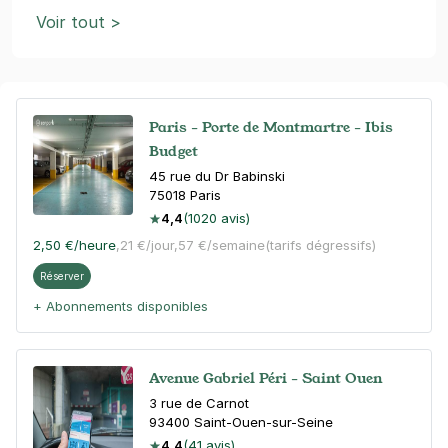
Voir tout >
Paris - Porte de Montmartre - Ibis
Budget
45 rue du Dr Babinski
75018
Paris
4,4
(1020 avis)
2,50 €
/heure
,
21 €/jour,
57 €/semaine
(tarifs dégressifs)
Réserver
+ Abonnements disponibles
Avenue Gabriel Péri - Saint Ouen
3 rue de Carnot
93400
Saint-Ouen-sur-Seine
4,4
(41 avis)