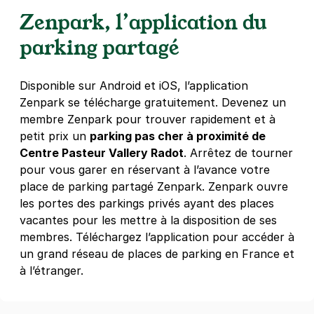
Zenpark, l’application du
Porte de Saint Ouen - rue Emile Zola
32 rue Emile Zola
parking partagé
93400
Saint-Ouen-sur-Seine
4,4
(287 avis)
Disponible sur Android et iOS, l’application
23 €
/jour
,
79 €/semaine
(tarifs dégressifs)
Zenpark se télécharge gratuitement. Devenez un
Réserver
membre Zenpark pour trouver rapidement et à
petit prix un
parking pas cher à proximité de
+ Abonnements disponibles
Centre Pasteur Vallery Radot
. Arrêtez de tourner
pour vous garer en réservant à l’avance votre
Porte de Saint-Ouen - Navier - Paris
place de parking partagé Zenpark. Zenpark ouvre
18
les portes des parkings privés ayant des places
vacantes pour les mettre à la disposition de ses
96 rue Leibniz
75018
Paris
membres. Téléchargez l’application pour accéder à
4,2
(9 avis)
un grand réseau de places de parking en France et
à l’étranger.
Réserver
+ Abonnements disponibles