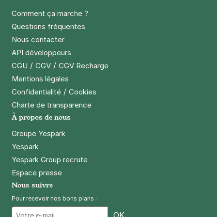
Comment ça marche ?
Questions fréquentes
Rue Paul Bert - Saint Ouen (aérien)
Nous contacter
5 rue Paul Bert
API développeurs
93400
Saint-Ouen-sur-Seine
/
/
CGU
CGV
CGV Recharge
4,6
(24 avis)
Mentions légales
Réserver
/
Confidentialité
Cookies
+ Abonnements disponibles
Charte de transparence
À propos de nous
Groupe Yespark
Petite Ceinture - rue Firmin Génier-
Yespark
Paris 18
Yespark Group recrute
6 rue Firmin Gémier
75018
Paris
Espace presse
3,7
(3 avis)
Nous suivre
36 €
/jour
,
101 €/semaine
(tarifs dégressifs)
Pour recevoir nos bons plans :
Réserver
Email
OK