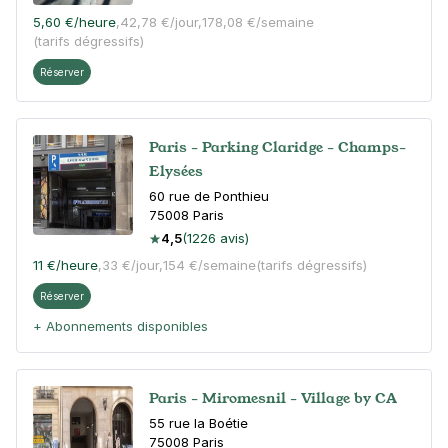
5,60 €
/heure
,
42,78 €/jour,
178,08 €/semaine
(tarifs dégressifs)
Réserver
Paris - Parking Claridge - Champs-
Elysées
60 rue de Ponthieu
75008
Paris
4,5
(1226 avis)
11 €
/heure
,
33 €/jour,
154 €/semaine
(tarifs dégressifs)
Réserver
+ Abonnements disponibles
Paris - Miromesnil - Village by CA
55 rue la Boétie
75008
Paris