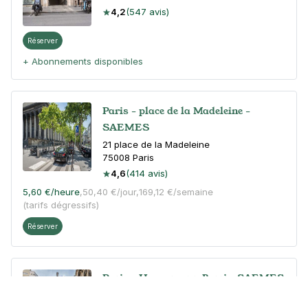
4,2
(547 avis)
Réserver
+ Abonnements disponibles
Paris - place de la Madeleine -
SAEMES
21 place de la Madeleine
75008
Paris
4,6
(414 avis)
5,60 €
/heure
,
50,40 €/jour,
169,12 €/semaine
(tarifs dégressifs)
Réserver
Paris - Haussmann Berri - SAEMES
163 boulevard Haussmann