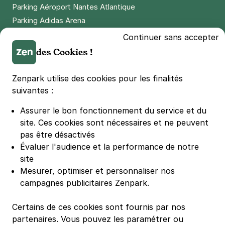
Parking Aéroport Nantes Atlantique
Parking Adidas Arena
Parking Parc des Princes
Continuer sans accepter
Parking LDLC Arena
des Cookies !
Parking Stade Pierre Mauroy
Parking Groupama Stadium
Zenpark utilise des cookies pour les finalités
Parking Vélodrome
suivantes :
Parking Stade de France
Assurer le bon fonctionnement du service et du
Parking Bercy
site.
Ces cookies sont nécessaires et ne peuvent
Parking La Défense Arena
pas être désactivés
Parking Les 4 temps
Évaluer l'audience et la performance de notre
Parking Nation
site
Parking Porte de Versailles
Mesurer, optimiser et personnaliser nos
campagnes publicitaires Zenpark.
Parking Lille Grand Palais
Parking Euralille
Certains de ces cookies sont fournis par nos
Parking Casino Barrière Lille
partenaires. Vous pouvez les paramétrer ou