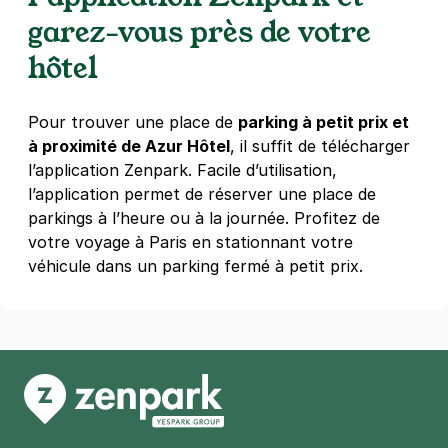
15 passage Thiéré
garez-vous près de votre
75011
Paris
4,0
(259 avis)
hôtel
4 €
/heure
,
32 €/jour,
100 €/semaine
(tarifs dégressifs)
Réserver
Pour trouver une place de
parking à petit prix et
à proximité de Azur Hôtel
, il suffit de télécharger
+ Abonnements disponibles
l’application Zenpark. Facile d’utilisation,
l’application permet de réserver une place de
Paris - Institut du monde arabe -
parkings à l’heure ou à la journée. Profitez de
Jussieu
votre voyage à Paris en stationnant votre
véhicule dans un parking fermé à petit prix.
1 rue des Fossés Saint-Bernard
75005
Paris
4,8
(685 avis)
4 €
/heure
,
41 €/jour,
132 €/semaine
(tarifs dégressifs)
Réserver
+ Abonnements disponibles