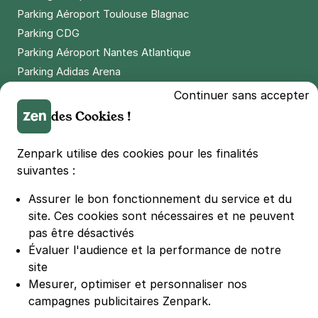
Parking Aéroport Toulouse Blagnac
Parking CDG
Paris - Montgallet - Daumesnil
Parking Aéroport Nantes Atlantique
11 rue Montgallet
Parking Adidas Arena
75012
Paris
Parking Parc des Princes
4,3
(654 avis)
Continuer sans accepter
Parking LDLC Arena
des Cookies !
2,50 €
/heure
,
27 €/jour,
81 €/semaine
(tarifs dégressifs)
Parking Stade Pierre Mauroy
Réserver
Parking Groupama Stadium
Zenpark utilise des cookies pour les finalités
+ Abonnements disponibles
Parking Vélodrome
suivantes :
Parking Stade de France
Assurer le bon fonctionnement du service et du
Parking Bercy
Paris - Montgallet - Mairie du 12e
site.
Ces cookies sont nécessaires et ne peuvent
Parking La Défense Arena
37 rue Jacques Hillairet
pas être désactivés
75012
Paris
Parking Les 4 temps
Évaluer l'audience et la performance de notre
4,0
(187 avis)
Parking Nation
site
Parking Porte de Versailles
Mesurer, optimiser et personnaliser nos
2,50 €
/heure
,
27 €/jour,
81 €/semaine
(tarifs dégressifs)
campagnes publicitaires Zenpark.
Parking Lille Grand Palais
Réserver