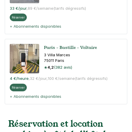
33 €
/jour
,
89 €/semaine
(tarifs dégressifs)
Réserver
+ Abonnements disponibles
Paris - Bastille - Voltaire
3 Villa Marces
75011
Paris
4,2
(382 avis)
4 €
/heure
,
32 €/jour,
100 €/semaine
(tarifs dégressifs)
Réserver
+ Abonnements disponibles
Paris - Bastille - Roquette Extérieur
Réservation et location
33 rue de la Roquette
75011
Paris