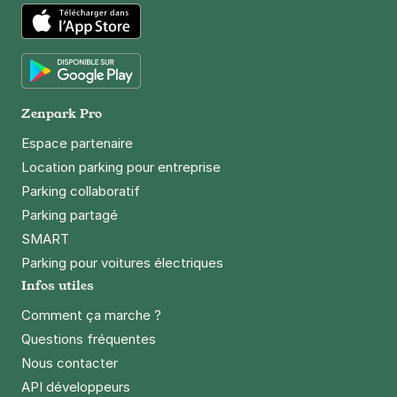
Paris - Bastille - boulevard Bourdon
23 ter boulevard Bourdon
App Store
75004
Paris
4,3
(246 avis)
Google Play
4 €
/heure
,
32 €/jour,
100 €/semaine
(tarifs dégressifs)
Zenpark Pro
Réserver
Espace partenaire
Location parking pour entreprise
Parking collaboratif
Paris - Gare de Lyon - SAEMES
Parking partagé
26 rue de Chalon
SMART
75012
Paris
Parking pour voitures électriques
4,5
(339 avis)
Infos utiles
6,16 €
/heure
,
49,28 €/jour,
165,76 €/semaine
Comment ça marche ?
(tarifs dégressifs)
Questions fréquentes
Réserver
Nous contacter
API développeurs