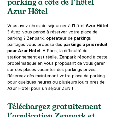
parking à côté de l’hôtel
4,5
(152 avis)
Azur Hôtel
4 €
/heure
,
32 €/jour,
100 €/semaine
(tarifs dégressifs)
Réserver
Vous avez choisi de séjourner à l’hôtel
Azur Hôtel
+ Abonnements disponibles
? Avez-vous pensé à réserver votre place de
parking ? Zenpark, opérateur de parkings
partagés vous propose des
parkings à prix réduit
Paris - Bastille - Roquette Intérieur
pour Azur Hôtel
. A Paris, la difficulté de
33 rue de la Roquette
stationnement est réelle, Zenpark répond à cette
75011
Paris
problématique en vous proposant de vous garer
4,2
(727 avis)
sur des places vacantes des parkings privés.
Réservez dès maintenant votre place de parking
4 €
/heure
,
32 €/jour,
100 €/semaine
(tarifs dégressifs)
pour quelques heures ou plusieurs jours près de
Réserver
Azur Hôtel pour un séjour ZEN !
+ Abonnements disponibles
Téléchargez gratuitement
Paris - Bastille - Thiéré
l’application Zenpark et