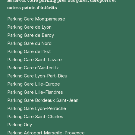
Réservez votre parking près des gares, aéroports et
autres points d'intérêts
Gare d'Austerlitz - rue de l'Essai -
Paris 5
Parking Gare Montparnasse
6 rue de l'Essai
Parking Gare de Lyon
75005
Paris
Parking Gare de Bercy
4,8
(227 avis)
Parking Gare du Nord
7 €
/heure
,
46 €/jour,
142 €/semaine
(tarifs dégressifs)
Parking Gare de l'Est
Réserver
Parking Gare Saint-Lazare
Parking Gare d'Austerlitz
Parking Gare Lyon-Part-Dieu
Paris - Mairie du 12e - Jardin de
Parking Gare Lille-Europe
Reuilly
Parking Gare Lille-Flandres
183 rue de Charenton
75012
Paris
Parking Gare Bordeaux Saint-Jean
4,4
(398 avis)
Parking Gare Lyon-Perrache
2,50 €
/heure
,
27 €/jour,
81 €/semaine
(tarifs dégressifs)
Parking Gare Saint-Charles
Réserver
Parking Orly
+ Abonnements disponibles
Parking Aéroport Marseille-Provence