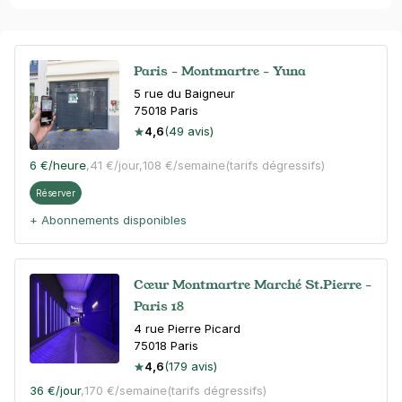
Paris - Montmartre - Yuna
5 rue du Baigneur
75018
Paris
4,6
(49 avis)
6 €
/heure
,
41 €/jour,
108 €/semaine
(tarifs dégressifs)
Réserver
+ Abonnements disponibles
Cœur Montmartre Marché St.Pierre -
Paris 18
4 rue Pierre Picard
75018
Paris
4,6
(179 avis)
36 €
/jour
,
170 €/semaine
(tarifs dégressifs)