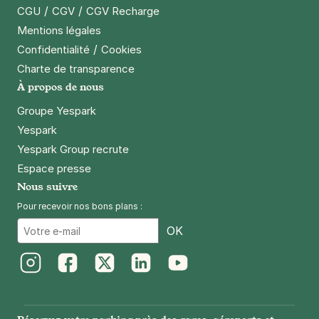
Paris - Gare de Lyon - Citadines
/
/
CGU
CGV
CGV Recharge
18 rue Chaligny
Mentions légales
75012
Paris
/
Confidentialité
Cookies
4,3
(1292 avis)
Charte de transparence
3 €
/heure
,
29 €/jour,
80 €/semaine
(tarifs dégressifs)
À propos de nous
Réserver
Groupe Yespark
+ Abonnements disponibles
Yespark
Yespark Group recrute
Espace presse
Paris - Gare d'Austerlitz - SAEMES
Nous suivre
39 bis rue Poliveau
Pour recevoir nos bons plans :
75005
Paris
Email
4,6
(841 avis)
OK
3,78 €
/heure
,
41,04 €/jour,
122,04 €/semaine
(tarifs dégressifs)
Instagram
Facebook
Twitter
LinkedIn
Youtube
Réserver