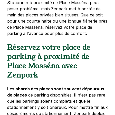
Stationner à proximité de Place Masséna peut
Réserver
poser problème, mais Zenpark met à portée de
+ Abonnements disponibles
main des places privées bien situées. Que ce soit
pour une courte halte ou une longue flânerie près
de Place Masséna, réservez votre place de
Saint-Roch - boulevard Virgil Barel -
parking à l'avance pour plus de confort.
Nice
55 boulevard Virgile Barel
Réservez votre place de
06300
Nice
4,5
(18 avis)
parking à proximité de
23 €
/jour
,
93 €/semaine
(tarifs dégressifs)
Place Masséna avec
Réserver
Zenpark
+ Abonnements disponibles
Les abords des places sont souvent dépourvus
de places
de parking disponibles. Il n'est pas rare
que les parkings soient complets et que le
stationnement y soit onéreux. Pour mettre fin aux
désagréments du stationnement, Zenpark déploie