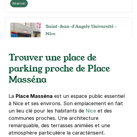
Réserver
Saint-Jean-d'Angely Université -
Nice
31 rue du Dr Fighiera
06300
Nice
Trouver une place de
4,4
(42 avis)
23 €
/jour
,
93 €/semaine
(tarifs dégressifs)
parking proche de Place
Réserver
Masséna
+ Abonnements disponibles
La
Place Masséna
est un espace public essentiel
Parc d'Estienne d'Orves - Baumettes
à Nice et ses environs. Son emplacement en fait
- Nice
un lieu clé pour les habitants de
Nice
et des
communes proches. Une architecture
9 rue du Chalet des Roses
06000
Nice
remarquable, des terrasses animées et une
4,6
(35 avis)
atmosphère particulière la caractérisent.