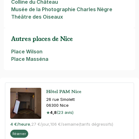
Colline du Château
Musée de la Photographie Charles Nègre
Théâtre des Oiseaux
Autres places de Nice
Place Wilson
Place Masséna
Hôtel PAM Nice
26 rue Smolett
06300
Nice
4,8
(23 avis)
4 €
/heure
,
27 €/jour,
106 €/semaine
(tarifs dégressifs)
Réserver