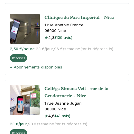
Clinique du Parc Impérial - Nice
1 rue Anatole France
06000
Nice
4,8
(109 avis)
2,50 €
/heure
,
23 €/jour,
96 €/semaine
(tarifs dégressifs)
Réserver
+ Abonnements disponibles
Collège Simone Veil - rue de la
Gendarmerie - Nice
1 rue Jeanne Jugan
06000
Nice
4,6
(41 avis)
23 €
/jour
,
93 €/semaine
(tarifs dégressifs)
Réserver