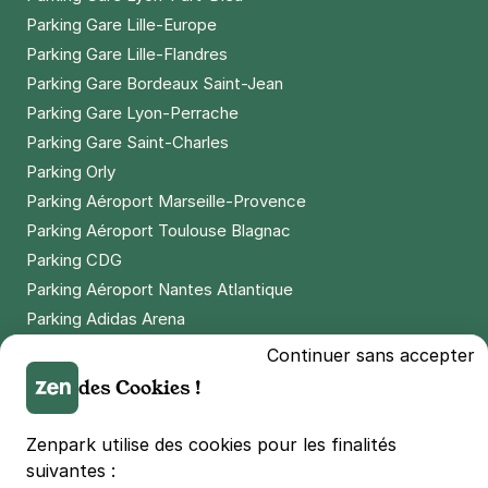
Parking Gare Lille-Europe
Parking Gare Lille-Flandres
Parking Gare Bordeaux Saint-Jean
Parking Gare Lyon-Perrache
Parking Gare Saint-Charles
Parking Orly
Parking Aéroport Marseille-Provence
Parking Aéroport Toulouse Blagnac
Parking CDG
Parking Aéroport Nantes Atlantique
Parking Adidas Arena
Parking Parc des Princes
Continuer sans accepter
Parking LDLC Arena
des Cookies !
Parking Stade Pierre Mauroy
Parking Groupama Stadium
Zenpark utilise des cookies pour les finalités
Parking Vélodrome
suivantes :