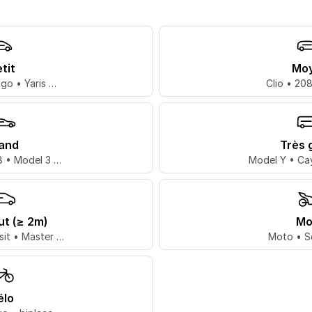
tit
Mo
go • Yaris …
Clio • 20
and
Très 
 • Model 3 …
Model Y • Ca
ut (≥ 2m)
Mo
sit • Master …
Moto • S
élo