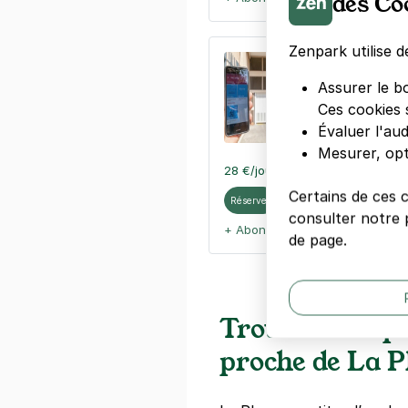
des Co
Zenpark utilise d
Hôpital Sai
Marseille 8
Assurer le b
Ces cookies 
19 rue Raymo
13008
Marseil
Évaluer l'au
4,6
(77 avis
Mesurer, opt
28 €
/jour
,
81 €/semaine
(tarifs d
Certains de ces 
Réserver
consulter notre p
+ Abonnements disponibles
de page.
Trouver une pl
proche de La P