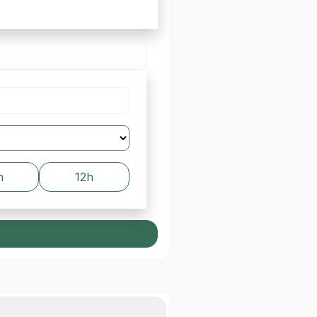
h
12h