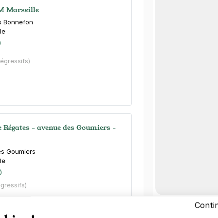
 M Marseille
is Bonnefon
le
)
dégressifs)
e Régates - avenue des Goumiers -
es Goumiers
le
)
égressifs)
Conti
Autre lieux 