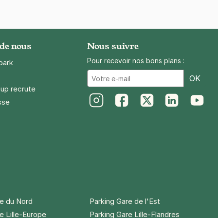
 de nous
Nous suivre
Pour recevoir nos bons plans :
park
Ema
OK
up recrute
sse
Instagram
Facebook
Twitter
LinkedIn
Youtube
re du Nord
Parking Gare de l'Est
e Lille-Europe
Parking Gare Lille-Flandres