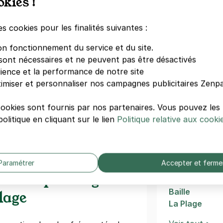
okies !
Parc Borély
es cookies pour les finalités suivantes :
Marina de Mar
nt-Joseph - rue Raymond Teisseire -
Parc Balnéair
on fonctionnement du service et du site.
sont nécessaires et ne peuvent pas être désactivés
nd Teisseire
le
dience et la performance de notre site
Autres quar
)
imiser et personnaliser nos campagnes publicitaires Zenpa
égressifs)
Cours Julien
cookies sont fournis par nos partenaires. Vous pouvez le
Bonneveine
olitique en cliquant sur le lien
Politique relative aux cooki
Préfecture
Opéra
Belsunce
La Conceptio
Paramétrer
Accepter et ferme
La Timone
ace de parking
La Rose
Baille
lage
La Plage