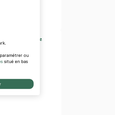
seille
e du Prado
tiers de Marseille
rk.
s paramétrer ou
es
situé en bas
n
r