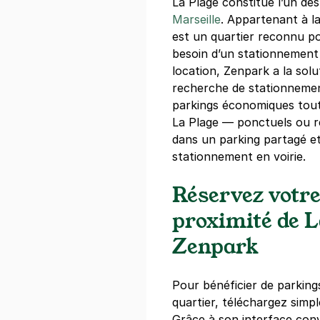
La Plage constitue l’un des
Marseille
. Appartenant à l
est un quartier reconnu pou
besoin d’un stationnemen
location, Zenpark a la solu
recherche de stationneme
parkings économiques tout
La Plage — ponctuels ou r
dans un parking partagé e
stationnement en voirie.
Réservez votre
proximité de L
Zenpark
Pour bénéficier de parkings
quartier, téléchargez simp
Grâce à son interface conv