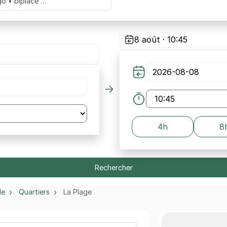
go • biplace …
8 août · 10:45
4h
8
Rechercher
le
Quartiers
La Plage