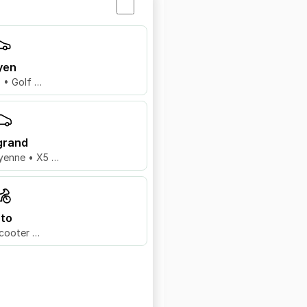
yen
8 • Golf …
grand
yenne • X5 …
to
cooter …