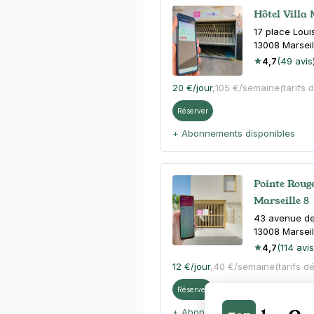
Hôtel Villa
17 place Lou
13008
Marseil
4,7
(49 avis
20 €
/jour
,
105 €/semaine
(tarifs 
Réserver
+ Abonnements disponibles
Pointe Roug
Marseille 8
43 avenue d
13008
Marseil
4,7
(114 avis
12 €
/jour
,
40 €/semaine
(tarifs d
Réserver
+ Abonnements disponibles