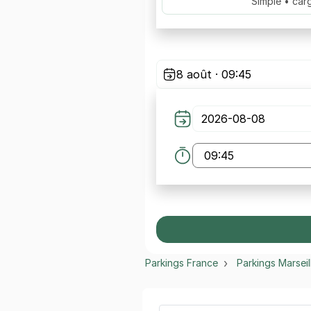
Simple • car
8 août · 09:45
Parkings France
Parkings Marseil