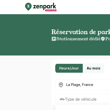
Réservation de par
Stationnement dédié
Pa
Heure/Jour
Au mois
Où cherchez-vous un parkin
Type de véhicule