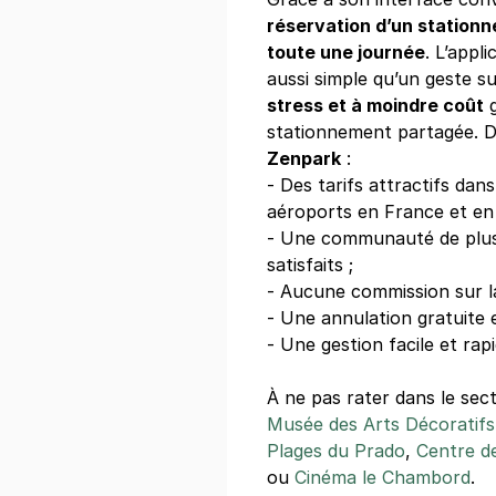
réservation d’un station
toute une journée
. L’appl
aussi simple qu’un geste s
stress et à moindre coût
g
stationnement partagée. D
Zenpark
:
- Des tarifs attractifs dans
aéroports en France et en 
- Une communauté de plus d
satisfaits ;
- Aucune commission sur la
- Une annulation gratuite et
- Une gestion facile et rapi
À ne pas rater dans le sec
Musée des Arts Décoratifs,
Plages du Prado
,
Centre d
ou
Cinéma le Chambord
.