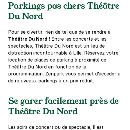
Lille - République Beaux Arts -
Parkings pas chers Théâtre
Gambetta
Du Nord
16 rue du Faubourg Notre Dame
59800
Lille
4,3
(397 avis)
Pour se divertir, rien de tel que de se rendre à
1,50 €
/heure
,
17 €/jour,
67 €/semaine
(tarifs dégressifs)
Théâtre Du Nord
! Entre les concerts et les
Réserver
spectacles, Théâtre Du Nord est un lieu de
distraction incontournable à Lille. Réservez votre
+ Abonnements disponibles
location de places de parking à proximité de
Théâtre Du Nord en fonction de la
programmation. Zenpark vous permet d’accéder à
32 rue Sainte-Barbe - Lille
de nouveaux parkings à un prix réduit.
32 rue Sainte Barbe
59800
Lille
4,5
(4 avis)
Se garer facilement près de
15 €
/jour
,
66 €/semaine
(tarifs dégressifs)
Théâtre Du Nord
Réserver
+ Abonnements disponibles
Les soirs de concert ou de spectacle, il est