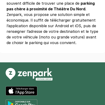
souvent difficile de trouver une place de
parking
pas chère à proximité de Théâtre Du Nord
.
1 boulevard du Docteur Calmette -
Zenpark, vous propose une solution simple et
Lille
économique. Il suffit de télécharger gratuitement
1 boulevard du Docteur Calmette
l’application disponible sur Android et iOS, puis de
59800
Lille
renseigner l’adresse de votre destination et le type
4,4
(19 avis)
de votre véhicule (moto ou grande voiture) avant
26 €
/jour
,
78 €/semaine
(tarifs dégressifs)
de choisir le parking qui vous convient.
Réserver
+ Abonnements disponibles
Lille - Zénith Arena - Président
Hoover
12 avenue du Président Hoover
59800
Lille
4,4
(746 avis)
4 €
/heure
,
26 €/jour,
78 €/semaine
(tarifs dégressifs)
App Store
Réserver