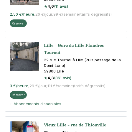
4,6
(11 avis)
2,50 €
/heure
,
26 €/jour,
99 €/semaine
(tarifs dégressifs)
Réserver
Lille - Gare de Lille Flandres -
Tournai
22 rue Tournai à Lille (Puis passage de la
Demi-Lune)
59800
Lille
4,3
(861 avis)
3 €
/heure
,
29 €/jour,
111 €/semaine
(tarifs dégressifs)
Réserver
+ Abonnements disponibles
Vieux Lille - rue de Thionville