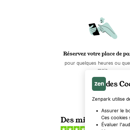
Réservez votre place de p
pour quelques heures ou que
mois.
des Co
Zenpark utilise d
Assurer le b
Ces cookies 
Des milliers d'abon
Évaluer l'au
Trustpilot
Bie