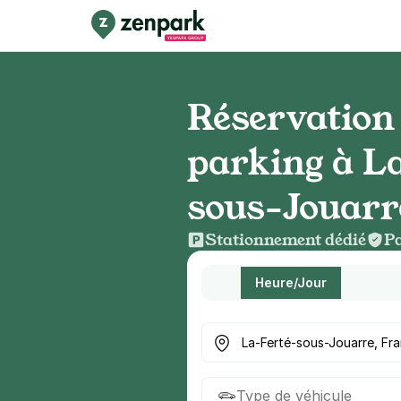
Réservation
parking à L
sous-Jouarr
Stationnement dédié
Pa
Heure/Jour
Où cherchez-vous un parkin
Type de véhicule