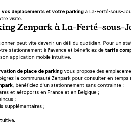
t vos déplacements et votre parking
à La-Ferté-sous-Joua
re visite.
king Zenpark à La-Ferté-sous-J
tionner peut vite devenir un défi du quotidien. Pour un st
tre stationnement à l'avance et bénéficiez de
tarifs comp
son application mobile intuitive.
rvation de place de parking
vous propose des emplacemen
Intégrez la communauté Zenpark pour consulter en temps ré
npark
, bénéficiez d'un stationnement sans contrainte :
 gares et aéroports en France et en Belgique ;
aincus ;
is supplémentaires ;
tuitive.