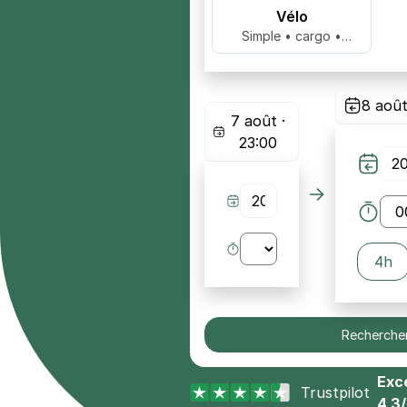
Vélo
Simple • cargo •
biplace …
8 août
7 août ·
23:00
4h
Recherche
Exce
Trustpilot
4,3