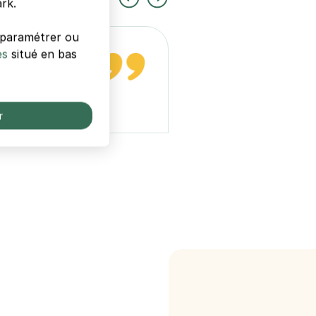
rk.
s paramétrer ou
es
situé en bas
Très facile et rapide po
05 août
r