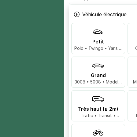
Véhicule électrique
Petit
Polo • Twingo • Yaris …
Grand
3008 • 5008 • Model 3
M
…
Très haut (≥ 2m)
Trafic • Transit •
Master …