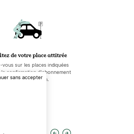
itez de votre place attitrée
-vous sur les places indiquées
e la confirmation d'abonnement
nuer sans accepter
ou de réservation.