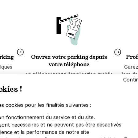
arking
Ouvrez votre parking depuis
Prof
votre téléphone
lques
Garez
en téléchargeant l'application mobile
lors d
Conti
Yespark depuis l'
App Store
ou
okies !
Google Store
es cookies pour les finalités suivantes :
on fonctionnement du service et du site.
sont nécessaires et ne peuvent pas être désactivés
nés nous font confiance.
dience et la performance de notre site
n
|
7880
avis