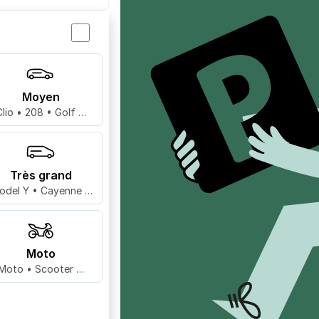
Moyen
Clio • 208 • Golf …
Très grand
odel Y • Cayenne •
X5 …
Moto
Moto • Scooter …