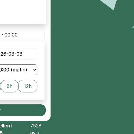
 · 00:00
8h
12h
r
llent
7528
|
/5
avis