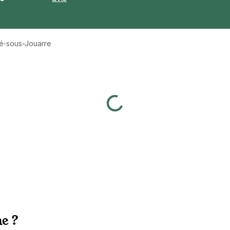
té-sous-Jouarre
e ?