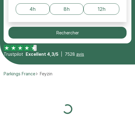
4h
8h
12h
Rechercher
Trustpilot
Excellent 4,3/5
|
7528
avis
Parkings France
Feyzin