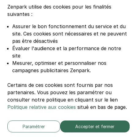
Parking Groupama Stadium
Zenpark utilise des cookies pour les finalités
Parking Vélodrome
suivantes :
Parking Stade de France
Assurer le bon fonctionnement du service et du
Parking Bercy
site.
Ces cookies sont nécessaires et ne peuvent
Parking La Défense Arena
pas être désactivés
Parking Les 4 temps
Évaluer l'audience et la performance de notre
Parking Nation
site
Parking Porte de Versailles
Mesurer, optimiser et personnaliser nos
campagnes publicitaires Zenpark.
Parking Lille Grand Palais
Parking Euralille
Certains de ces cookies sont fournis par nos
Parking Casino Barrière Lille
partenaires. Vous pouvez les paramétrer ou
consulter notre politique en cliquant sur le lien
Politique relative aux cookies
situé en bas de page.
🌍 Passer de 130 à 110 km/h sur autoroute réduit votre
consommation de 20%
#SeDéplacerMoinsPolluer
Paramétrer
Accepter et fermer
© Zenpark 2012 - 2026 - Tous droits réservés - Fabriqué avec soin à
Rennes et Paris