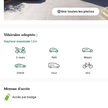
Voir toutes les photos
Véhicules adaptés
Hauteur maximale
:
1,9m
2 roues
Petit
Moyen
Grand
Haut
Vélo
Moyens d'accès
Accès par badge