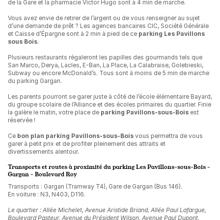
de la Gare et la pharmacie Victor Hugo sont à 4 min de marche.
Vous avez envie de retirer de l’argent ou de vous renseigner au sujet
d’une demande de prêt ? Les agences bancaires CIC, Société Générale
et Caisse d’Épargne sont à 2 min à pied de ce
parking Les Pavillons
sous Bois
.
Plusieurs restaurants régaleront les papilles des gourmands tels que
San Marco, Derya, Lacles, E-Ban, La Place, La Calabraise, Golebieski,
Subway ou encore McDonald’s. Tous sont à moins de 5 min de marche
du parking Gargan.
Les parents pourront se garer juste à côté de l’école élémentaire Bayard,
du groupe scolaire de l’Alliance et des écoles primaires du quartier. Finie
la galère le matin, votre place de
parking Pavillons-sous-Bois
est
réservée !
Ce
bon plan parking Pavillons-sous-Bois
vous permettra de vous
garer à petit prix et de profiter pleinement des attraits et
divertissements alentour.
Transports et routes à proximité du parking Les Pavillons-sous-Bois -
Gargan - Boulevard Roy
Transports : Gargan (Tramway T4), Gare de Gargan (Bus 146).
En voiture : N3, N403, D116.
Le quartier : Allée Michelet, Avenue Aristide Briand, Allée Paul Lafargue,
Boulevard Pasteur, Avenue du Président Wilson, Avenue Paul Dupont,