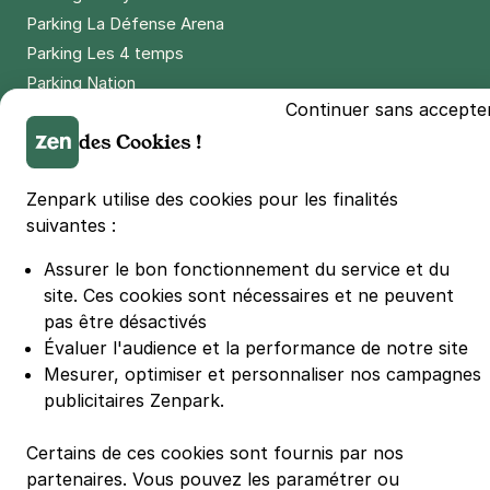
Parking La Défense Arena
Parking Les 4 temps
Parking Nation
Continuer sans accepte
Parking Porte de Versailles
des Cookies !
Parking Lille Grand Palais
Parking Euralille
Zenpark utilise des cookies pour les finalités
Parking Casino Barrière Lille
suivantes :
Assurer le bon fonctionnement du service et du
🌍 Passer de 130 à 110 km/h sur autoroute réduit votre
consommation de 20%
site.
Ces cookies sont nécessaires et ne peuvent
#SeDéplacerMoinsPolluer
pas être désactivés
© Zenpark 2012 - 2026 - Tous droits réservés - Fabriqué avec soin à
Évaluer l'audience et la performance de notre site
Rennes et Paris
Mesurer, optimiser et personnaliser nos campagnes
publicitaires Zenpark.
Certains de ces cookies sont fournis par nos
partenaires. Vous pouvez les paramétrer ou