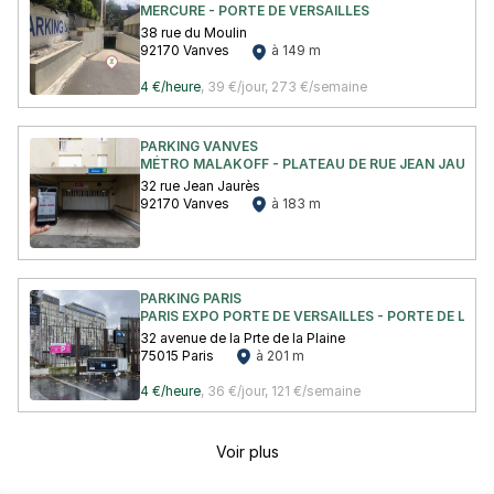
MERCURE - PORTE DE VERSAILLES
38 rue du Moulin
92170 Vanves
à 149 m
4 €/heure
,
39 €/jour,
273 €/semaine
PARKING VANVES
MÉTRO MALAKOFF - PLATEAU DE RUE JEAN JAURÈS
32 rue Jean Jaurès
92170 Vanves
à 183 m
PARKING PARIS
PARIS EXPO PORTE DE VERSAILLES - PORTE DE LA P
32 avenue de la Prte de la Plaine
75015 Paris
à 201 m
4 €/heure
,
36 €/jour,
121 €/semaine
Voir plus