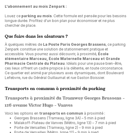
L'abonnement au mois Zenpark :
Louez ce
parking au mois
. Cette formule est pensée pour les besoins
longue durée. Profitez d'un bon plan pour économiser et ne plus
chercher de place.
Que faire dans les alentours ?
À quelques mètres de
La Poste Paris Georges Brassens
, ce parking
Zenpark constitue une solution de stationnement pratique et
accessible. Vous pourrez aussi découvrir, à proximité,
École
élémentaire Marceau, École Maternelle Marceau et Grande
Pharmacie Centrale du Plateau
. Idéals pour une pause bien-être,
ces lieux offrent un cadre propice à la détente, en toute circonstance.
Ce quartier est animé par plusieurs axes dynamiques, dont Boulevard
Lefebvre, rue du Général Guillaumat et rue Gaston Boissier.
Transports en commun à proximité du parking
Transports à proximité du Tramway Georges Brassens -
126 avenue Victor Hugo - Vanves
Voici les options en
transports en commun
à proximité :
Georges Brassens (Tramway, ligne 3A) – 5 min à pied
Malakoff-Plateau de Vanves (Métro, ligne 13) – 7 min à pied
Porte de Versailles (Tramway, ligne 2) – 9 min à pied
Porte de Versailles (Métro, ligne 12) – 9 min à pied