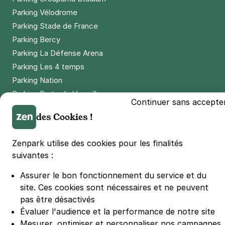
Parking Vélodrome
Parking Stade de France
Parking Bercy
Parking La Défense Arena
Parking Les 4 temps
Parking Nation
Parking Porte de Versailles
Continuer sans accepte
Parking Lille Grand Palais
des Cookies !
Parking Euralille
Parking Casino Barrière Lille
Zenpark utilise des cookies pour les finalités
suivantes :
🌍 Passer de 130 à 110 km/h sur autoroute réduit votre
Assurer le bon fonctionnement du service et du
consommation de 20%
#SeDéplacerMoinsPolluer
site.
Ces cookies sont nécessaires et ne peuvent
pas être désactivés
© Zenpark 2012 - 2026 - Tous droits réservés - Fabriqué avec soin à
Rennes et Paris
Évaluer l'audience et la performance de notre site
Mesurer, optimiser et personnaliser nos campagnes