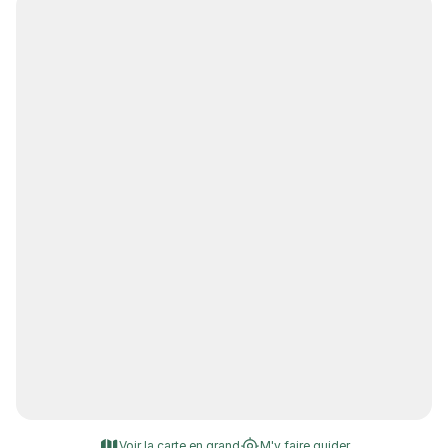
Voir la carte en grand
M'y faire guider