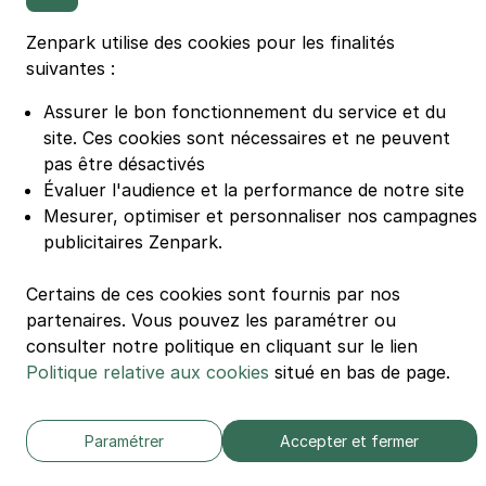
Zenpark utilise des cookies pour les finalités
suivantes :
🌍 Passer de 130 à 110 km/h sur autoroute réduit votre
consommation de 20%
#SeDéplacerMoinsPolluer
Assurer le bon fonctionnement du service et du
site.
Ces cookies sont nécessaires et ne peuvent
© Zenpark 2012 - 2026 - Tous droits réservés - Fabriqué avec soin à
Rennes et Paris
pas être désactivés
Évaluer l'audience et la performance de notre site
Mesurer, optimiser et personnaliser nos campagnes
publicitaires Zenpark.
Certains de ces cookies sont fournis par nos
partenaires. Vous pouvez les paramétrer ou
consulter notre politique en cliquant sur le lien
Politique relative aux cookies
situé en bas de page.
Paramétrer
Accepter et fermer