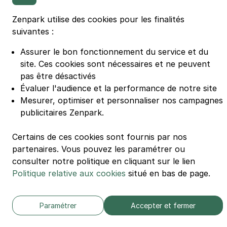
Parking Euralille
Parking Casino Barrière Lille
Zenpark utilise des cookies pour les finalités
suivantes :
🌍 Passer de 130 à 110 km/h sur autoroute réduit votre
Assurer le bon fonctionnement du service et du
consommation de 20%
site.
Ces cookies sont nécessaires et ne peuvent
#SeDéplacerMoinsPolluer
pas être désactivés
© Zenpark 2012 - 2026 - Tous droits réservés - Fabriqué avec soin à
Évaluer l'audience et la performance de notre site
Rennes et Paris
Mesurer, optimiser et personnaliser nos campagnes
publicitaires Zenpark.
Certains de ces cookies sont fournis par nos
partenaires. Vous pouvez les paramétrer ou
consulter notre politique en cliquant sur le lien
Politique relative aux cookies
situé en bas de page.
Paramétrer
Accepter et fermer