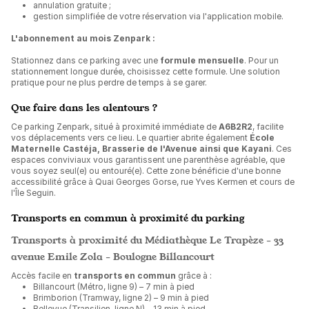
annulation gratuite ;
gestion simplifiée de votre réservation via l'application mobile.
L'abonnement au mois Zenpark :
Stationnez dans ce parking avec une
formule mensuelle
. Pour un
stationnement longue durée, choisissez cette formule. Une solution
pratique pour ne plus perdre de temps à se garer.
Que faire dans les alentours ?
Ce parking Zenpark, situé à proximité immédiate de
A6B2R2
, facilite
vos déplacements vers ce lieu. Le quartier abrite également
École
Maternelle Castéja, Brasserie de l'Avenue ainsi que Kayani
. Ces
espaces conviviaux vous garantissent une parenthèse agréable, que
vous soyez seul(e) ou entouré(e). Cette zone bénéficie d'une bonne
accessibilité grâce à Quai Georges Gorse, rue Yves Kermen et cours de
l'Île Seguin.
Transports en commun à proximité du parking
Transports à proximité du Médiathèque Le Trapèze - 33
avenue Emile Zola - Boulogne Billancourt
Accès facile en
transports en commun
grâce à :
Billancourt (Métro, ligne 9) – 7 min à pied
Brimborion (Tramway, ligne 2) – 9 min à pied
Bellevue (Transilien, ligne N) – 13 min à pied