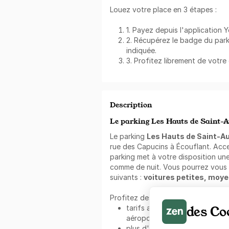
Louez votre place en 3 étapes :
1. Payez depuis l'application 
2. Récupérez le badge du park
indiquée.
3. Profitez librement de votr
Description
Le parking Les Hauts de Saint-A
Le parking
Les Hauts de Saint-Au
rue des Capucins à Écouflant. Acce
parking met à votre disposition une
comme de nuit. Vous pourrez vous y
suivants :
voitures petites, moy
Profitez des avantages
Zenpark
:
des Co
tarifs avantageux dans les cen
aéroports partout en France e
plus d'un million de membres sa