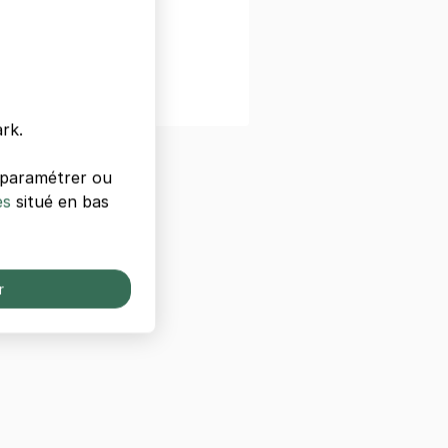
e
rk.
s paramétrer ou
es
situé en bas
r