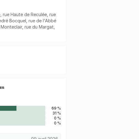
, rue Haute de Reculée, rue
André Bocquel, rue de l'Abbé
 Monteclair, rue du Margat,
es
69 %
31 %
0 %
0 %
09 avril 2026