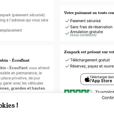
Votre paiement en toute co
Yespark (paiement sécurisé).
ing à l'adresse qui vous sera
Paiement sécurisé
Sans frais de réservation
e emplacement
Annulation gratuite
(Sous conditions)
Zenpark est présent sur v
ubin - Écouflant
Téléchargement gratuit
Réservez, payez et ouvr
bin - Écouflant
vous attend
ssible en permanence, le
Télécharger dan
 place privative, de jour
l'App Store
 garer avec les véhicules
ennes, grandes et hautes
.
Trustpilo
Conti
okies !
tres-villes, gares et
t en Belgique ;
Besoin d'aide ?
tisfaits ;