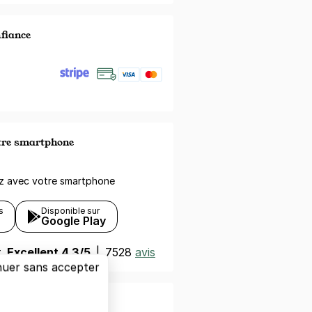
nfiance
otre smartphone
ez avec votre smartphone
s
Disponible sur
Google Play
t
Excellent 4,3/5
|
7528
avis
nuer sans accepter