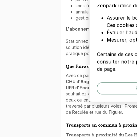
Zenpark utilise d
sans frais de réservation ;
annulation gratuite ;
Assurer le b
gestion simplifiée via l'applica
Ces cookies 
L'abonnement au mois Zenpark 
Évaluer l'au
Mesurer, opt
Stationnez dans ce parking avec 
solution idéale pour une location l
pratique pour ne plus perdre de te
Certains de ces 
consulter notre p
Que faire dans les alentours ?
de page.
Avec ce parking Zenpark, profitez 
CHU d'Angers
. Dans le quartier, 
UFR d'Économie et de Droit et 
souhaitiez vous détendre seul ou 
deux ou entre amis, ces lieux sont i
traversé par plusieurs voies : Pro
de Reculée et rue du Figuier.
Transports en commun à proxim
Transports à proximité du Les H