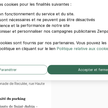
es cookies pour les finalités suivantes :
Comment ça marche ?
Questions fréquentes
on fonctionnement du service et du site.
tion mobile.
Conditions générales de vent
sont nécessaires et ne peuvent pas être désactivés
:
Contactez-nous
dience et la performance de notre site
imiser et personnaliser nos campagnes publicitaires Zenpa
une
formule mensuelle
. Une
ongue durée. Une solution
mps à se garer.
cookies sont fournis par nos partenaires. Vous pouvez le
olitique en cliquant sur le lien
Politique relative aux cooki
d'un accès facile à côté de
découvrez aussi
UFR Esthua,
Grande Pharmacie
. Que vous
Paramétrer
Accepter et ferme
partager un bon moment à
déaux. Le quartier est aussi
menade de Reculée, rue Haute
ité du parking
auts de Saint-Aubin -