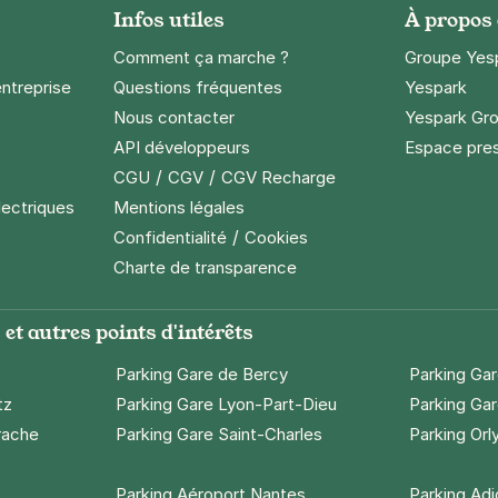
Infos utiles
À propos
Comment ça marche ?
Groupe Yes
entreprise
Questions fréquentes
Yespark
Nous contacter
Yespark Gro
API développeurs
Espace pre
/
/
CGU
CGV
CGV Recharge
lectriques
Mentions légales
/
Confidentialité
Cookies
Charte de transparence
et autres points d'intérêts
Parking Gare de Bercy
Parking Ga
tz
Parking Gare Lyon-Part-Dieu
Parking Gar
rache
Parking Gare Saint-Charles
Parking Orl
Parking Aéroport Nantes
Parking Ad