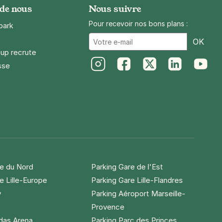
 de nous
Nous suivre
Pour recevoir nos bons plans :
park
Ema
OK
up recrute
sse
Instagram
Facebook
Twitter
LinkedIn
Youtube
re du Nord
Parking Gare de l'Est
e Lille-Europe
Parking Gare Lille-Flandres
y
Parking Aéroport Marseille-
Provence
idas Arena
Parking Parc des Princes