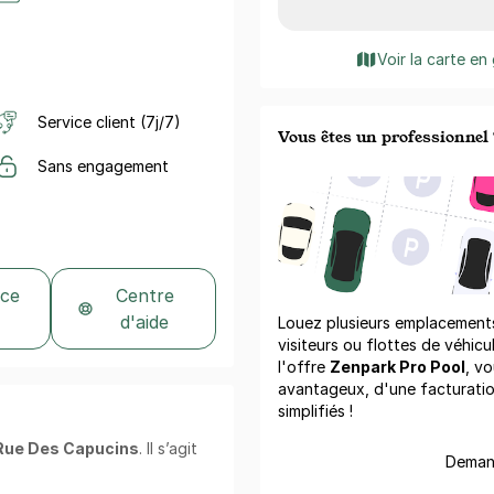
Voir la carte en
Service client (7j/7)
Vous êtes un professionnel 
Sans engagement
 ce
Centre
d'aide
Louez plusieurs emplacements 
visiteurs ou flottes de véhicu
l'offre
Zenpark Pro Pool
, vo
avantageux, d'une facturati
simplifiés !
Rue Des Capucins
. Il s’agit
Demand