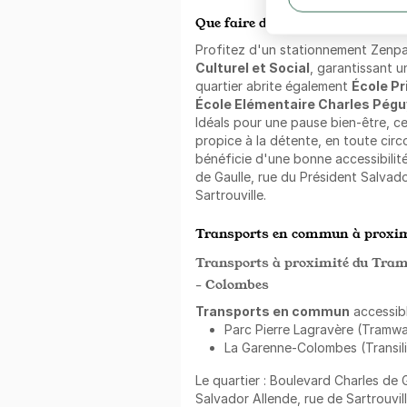
Que faire dans les alentours ?
Profitez d'un stationnement Zenp
Culturel et Social
, garantissant 
quartier abrite également
École Pr
École Elémentaire Charles Pég
Idéals pour une pause bien-être, ce
propice à la détente, en toute cir
bénéficie d'une bonne accessibilit
de Gaulle, rue du Président Salvado
Sartrouville.
Transports en commun à proxim
Transports à proximité du Tram
- Colombes
Transports en commun
accessibl
Parc Pierre Lagravère (Tramway
La Garenne-Colombes (Transilie
Le quartier : Boulevard Charles de 
Salvador Allende, rue de Sartrouvill