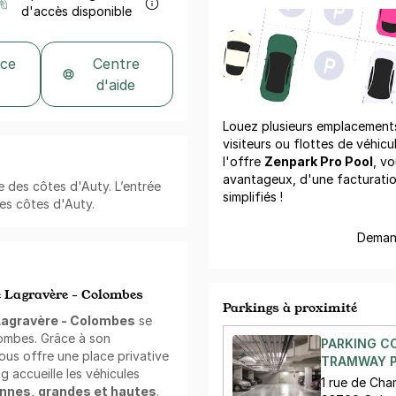
d'accès disponible
 ce
Centre
d'aide
Louez plusieurs emplacements 
visiteurs ou flottes de véhicu
l'offre
Zenpark Pro Pool
, vo
avantageux, d'une facturati
ue des côtes d'Auty. L’entrée
simplifiés !
des côtes d'Auty.
Demand
 Lagravère - Colombes
Parkings à proximité
Lagravère - Colombes
se
ombes. Grâce à son
PARKING C
vous offre une place privative
TRAMWAY PA
g accueille les véhicules
1 rue de Ch
ennes, grandes et hautes
.