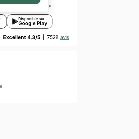
ez avec votre smartphone
s
Disponible sur
Google Play
t
Excellent 4,3/5
|
7528
avis
e