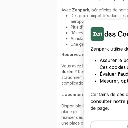
Avec
Zenpark
, bénéficiez de nomb
Des prix compétitifs dans les c
aéroports en France et en Belg
Plus d'un million de membres ;
des Co
Réservez sans aucun frais sup
Annulation sans frais ;
Une gestion fluide et intuitive
Zenpark utilise d
Réservez votre place avec Zenpa
Assurer le b
Vous avez besoin de vous garer da
Ces cookies 
durée
? Réserver avec Zenpark, c'e
Évaluer l'au
stationnement. Un parking accessibl
Mesurer, opt
complication.
Certains de ces 
L'abonnement au mois Zenpark 
consulter notre p
Disponible à l'
abonnement mens
de page.
place plusieurs mois d'affilée. Ce
réaliser des économies et de ne pl
une place disponible dans le quartie