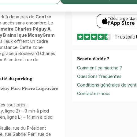
Réservez, payez et ouvr
ark à deux pas de
Centre
Télécharger dan
l'App Store
un accès sans encombre. Le
imaire Charles Péguy A,
uy B ainsi que MoneyGram
.
Trustpilo
s lieux offrent un cadre
constance. Cette zone
é grâce à Boulevard Charles
Besoin d'aide ?
r Allende et rue de
Comment ça marche ?
Questions fréquentes
ité du parking
Conditions générales de vent
way Parc Pierre Lagravère
Contactez-nous
es tout près :
, ligne 2) – 3 min à pied
n, ligne L) – 14 min à pied
Gaulle, rue du Président
e, rue Gabriel Péri, rue de