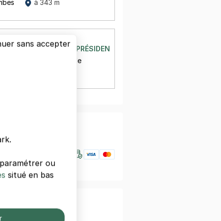
mbes
à 343 m
OLOMBES
nuer sans accepter
LES PÉGUY - RUE DU PRÉSIDENT SALVADOR ALLENDE - COLO
résident Salvador Allende
mbes
à 363 m
nfiance
rk.
s paramétrer ou
es
situé en bas
otre smartphone
r