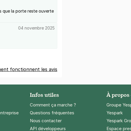
is que la porte reste ouverte
04 novembre 2025
nt fonctionnent les avis
Infos utiles
À propos
Comment ça marche ?
Groupe Yes
entreprise
Questions fréquentes
Yespark
Nous contacter
Yespark Gro
API développeurs
Espace pre