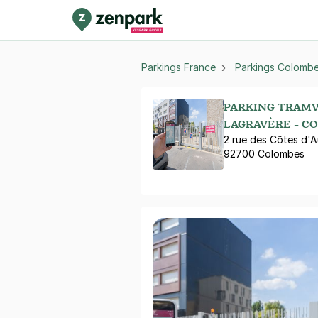
Parkings France
Parkings Colomb
PARKING TRAMW
LAGRAVÈRE - C
2 rue des Côtes d'A
92700 Colombes