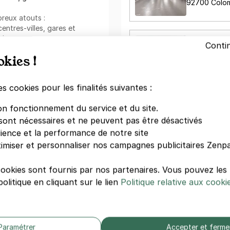
92700 Colo
reux atouts :
entres-villes, gares et
ique ;
PARKING C
Conti
STADE CHAR
okies !
plémentaire ;
215 rue du P
92700 Colo
 grâce à l'application mobile.
es cookies pour les finalités suivantes :
rk :
on fonctionnement du service et du site.
ns le coin pour une
courte
sont nécessaires et ne peuvent pas être désactivés
st dire adieu aux galères de
Votre paiement en toute co
dience et la performance de notre site
e en un clic, sans
imiser et personnaliser nos campagnes publicitaires Zenpa
Paiement sécurisé
Sans frais de réservation
cookies sont fournis par nos partenaires. Vous pouvez le
:
Annulation gratuite
(Sous conditions)
olitique en cliquant sur le lien
Politique relative aux cooki
uel
. Parfait pour louer votre
tte formule vous permettra de
Zenpark est présent sur v
us vous soucier de trouver
r !
Téléchargement gratuit
Paramétrer
Accepter et ferme