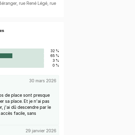
 Béranger, rue René Légé, rue
es
32 %
65 %
3 %
0 %
30 mars 2026
os de place sont presque
ver sa place. Et je n'ai pas
er, j'ai dû descendre par le
 accès facile, sans
29 janvier 2026