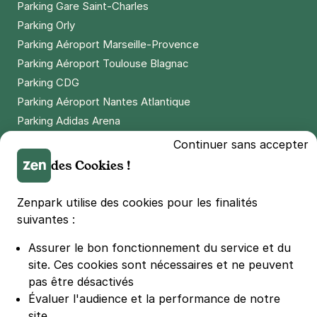
Parking Gare Saint-Charles
Parking Orly
Parking Aéroport Marseille-Provence
Parking Aéroport Toulouse Blagnac
Parking CDG
Parking Aéroport Nantes Atlantique
Parking Adidas Arena
Parking Parc des Princes
Continuer sans accepter
Parking LDLC Arena
des Cookies !
Parking Stade Pierre Mauroy
Parking Groupama Stadium
Zenpark utilise des cookies pour les finalités
Parking Vélodrome
suivantes :
Parking Stade de France
Assurer le bon fonctionnement du service et du
Parking Bercy
site.
Ces cookies sont nécessaires et ne peuvent
Parking La Défense Arena
pas être désactivés
Parking Les 4 temps
Évaluer l'audience et la performance de notre
Parking Nation
site