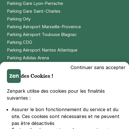
Parking Gare Lyon-Perrache
Parking Gare Saint-Charles
Parking Orly
Parking Aéroport Marseille-Provence
Parking Aéroport Toulouse Blagnac
Parking CDG
Parking Aéroport Nantes Atlantique
Parking Adidas Arena
Parking Parc des Princes
Continuer sans accepter
Parking LDLC Arena
des Cookies !
Parking Stade Pierre Mauroy
Parking Groupama Stadium
Zenpark utilise des cookies pour les finalités
Parking Vélodrome
suivantes :
Parking Stade de France
Assurer le bon fonctionnement du service et du
Parking Bercy
site.
Ces cookies sont nécessaires et ne peuvent
Parking La Défense Arena
pas être désactivés
Parking Les 4 temps