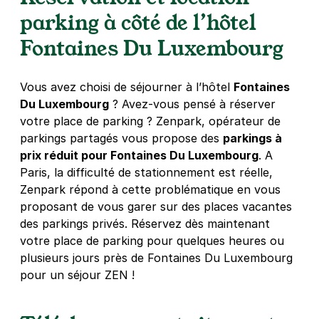
Jussieu
parking à côté de l’hôtel
1 rue des Fossés Saint-Bernard
75005
Paris
Fontaines Du Luxembourg
4,8
(685 avis)
4 €
/heure
,
41 €/jour,
132 €/semaine
(tarifs dégressifs)
Vous avez choisi de séjourner à l’hôtel
Fontaines
Réserver
Du Luxembourg
? Avez-vous pensé à réserver
+ Abonnements disponibles
votre place de parking ? Zenpark, opérateur de
parkings partagés vous propose des
parkings à
prix réduit pour Fontaines Du Luxembourg
. A
Paris - Les Halles Saint-Eustache -
Paris, la difficulté de stationnement est réelle,
SAEMES
Zenpark répond à cette problématique en vous
22 rue des Halles
proposant de vous garer sur des places vacantes
75001
Paris
des parkings privés. Réservez dès maintenant
4,5
(514 avis)
votre place de parking pour quelques heures ou
5,60 €
/heure
,
38,08 €/jour,
169,12 €/semaine
plusieurs jours près de Fontaines Du Luxembourg
(tarifs dégressifs)
pour un séjour ZEN !
Réserver