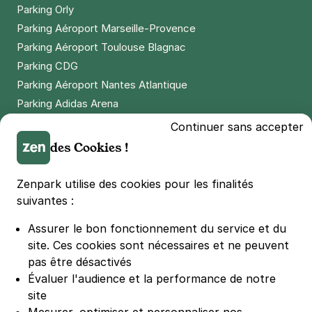
Parking Orly
Parking Aéroport Marseille-Provence
Parking Aéroport Toulouse Blagnac
Parking CDG
Parking Aéroport Nantes Atlantique
Parking Adidas Arena
Parking Parc des Princes
Continuer sans accepter
Parking LDLC Arena
des Cookies !
Parking Stade Pierre Mauroy
Parking Groupama Stadium
Zenpark utilise des cookies pour les finalités
Parking Vélodrome
suivantes :
Parking Stade de France
Assurer le bon fonctionnement du service et du
Parking Bercy
site.
Ces cookies sont nécessaires et ne peuvent
Parking La Défense Arena
pas être désactivés
Parking Les 4 temps
Évaluer l'audience et la performance de notre
Parking Nation
site
Parking Porte de Versailles