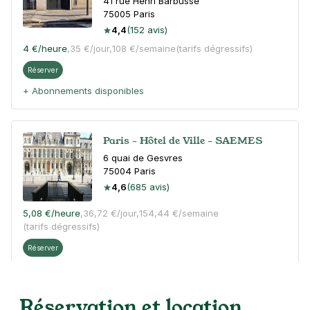
41 rue Henri Barbusse
75005
Paris
4,4
(152 avis)
4 €
/heure
,
35 €/jour,
108 €/semaine
(tarifs dégressifs)
Réserver
+ Abonnements disponibles
Paris - Hôtel de Ville - SAEMES
6 quai de Gesvres
75004
Paris
4,6
(685 avis)
5,08 €
/heure
,
36,72 €/jour,
154,44 €/semaine
(tarifs dégressifs)
Réserver
Paris - Institut du monde arabe -
Réservation et location