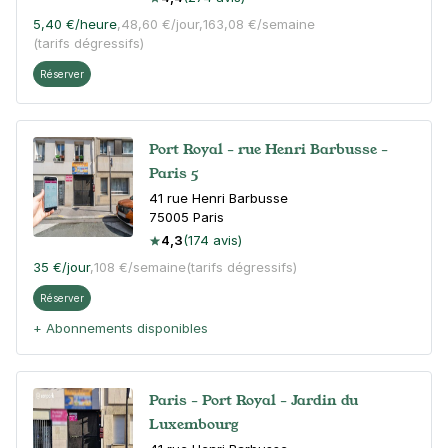
5,40 €
/heure
,
48,60 €/jour,
163,08 €/semaine
(tarifs dégressifs)
Réserver
Port Royal - rue Henri Barbusse -
Paris 5
41 rue Henri Barbusse
75005
Paris
4,3
(174 avis)
35 €
/jour
,
108 €/semaine
(tarifs dégressifs)
Réserver
+ Abonnements disponibles
Paris - Port Royal - Jardin du
Luxembourg