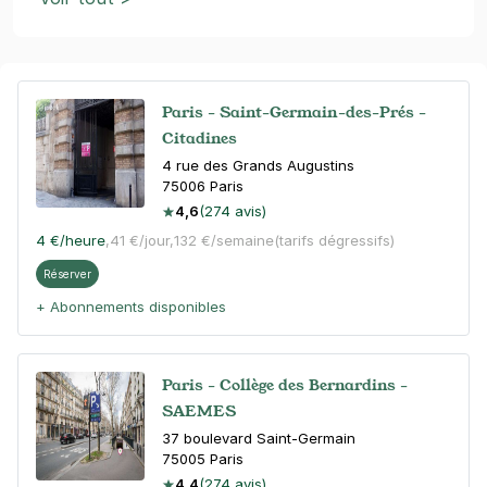
Paris - Saint-Germain-des-Prés -
Citadines
4 rue des Grands Augustins
75006
Paris
4,6
(274 avis)
4 €
/heure
,
41 €/jour,
132 €/semaine
(tarifs dégressifs)
Réserver
+ Abonnements disponibles
Paris - Collège des Bernardins -
SAEMES
37 boulevard Saint-Germain
75005
Paris
4,4
(274 avis)