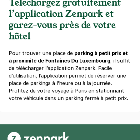
Téléchargez gratuitement
Paris - Hôtel de Ville - Beaubourg
l’application Zenpark et
15 rue du Temple
garez-vous près de votre
75004
Paris
4,3
(90 avis)
hôtel
Réserver
Pour trouver une place de
parking à petit prix et
+ Abonnements disponibles
à proximité de Fontaines Du Luxembourg
, il suffit
de télécharger l’application Zenpark. Facile
d’utilisation, l’application permet de réserver une
Paris - Hôtel de Ville - Saint-Paul
place de parkings à l’heure ou à la journée.
6 rue de Moussy
75004
Paris
Profitez de votre voyage à Paris en stationnant
4,2
(284 avis)
votre véhicule dans un parking fermé à petit prix.
4,50 €
/heure
,
39 €/jour,
110 €/semaine
(tarifs dégressifs)
Réserver