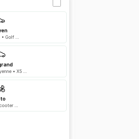
yen
8 • Golf …
grand
yenne • X5 …
to
cooter …