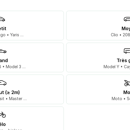
tit
Mo
go • Yaris …
Clio • 20
and
Très 
 • Model 3 …
Model Y • Ca
ut (≥ 2m)
Mo
sit • Master …
Moto • S
élo