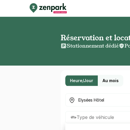
Réservation et loca
Stationnement dédié
Pa
Heure/Jour
Au mois
Où cherchez-vous un parkin
Type de véhicule