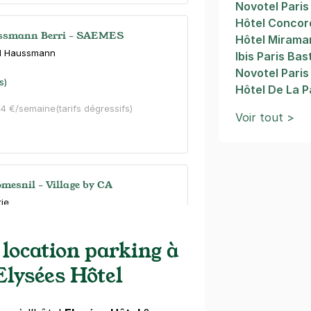
Novotel Paris
Hôtel Conco
ussmann Berri - SAEMES
Hôtel Mirama
rd Haussmann
Ibis Paris Bas
Novotel Paris 
s)
Hôtel De La P
24 €/semaine
(tarifs dégressifs)
Voir tout >
omesnil - Village by CA
tie
s)
 location parking à
 Elysées Hôtel