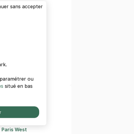
nuer sans accepter
ées
ngrès
phe
ulle Etoile
rk.
s paramétrer ou
es
situé en bas
ls de Paris
s
r
 Gare De Lyon
 Paris West