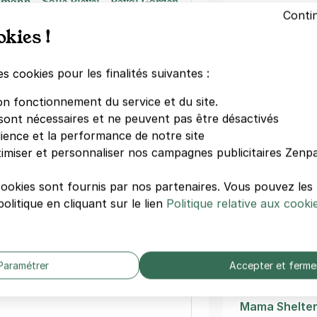
mann - Salle Pleyel - Royal Garden
Conti
Hoche
okies !
aubourg Saint-Honoré
Salle Pleyel
Champs Élys
s)
es cookies pour les finalités suivantes :
Kléber
emaine
(tarifs dégressifs)
Palais des co
on fonctionnement du service et du site.
Avenue Foch
sont nécessaires et ne peuvent pas être désactivés
Arc de Triom
dience et la performance de notre site
Charles de Ga
imiser et personnaliser nos campagnes publicitaires Zenpa
George V
Courcelles
king Claridge - Champs-Elysées
cookies sont fournis par nos partenaires. Vous pouvez le
nthieu
olitique en cliquant sur le lien
Politique relative aux cooki
Autres hôte
s)
Hôtel De Pari
ine
(tarifs dégressifs)
Paramétrer
Accepter et ferme
Novotel Paris
Le A
Mama Shelter