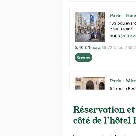
Paris - Ha
163 bouleva
75008
Paris
4,6
(209 avi
5,40 €
/heure
,
36,72 €/jour,
165,
Réserver
Paris - Mir
55 rue la Boé
75008
Paris
4,2
(547 avi
Réservation et
Réserver
côté de l’hôtel
+ Abonnements disponibles