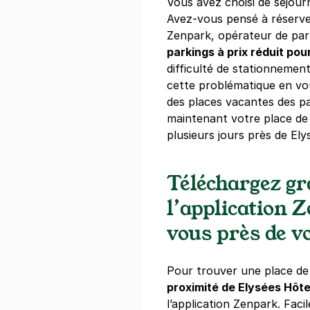
Vous avez choisi de séjour
Avez-vous pensé à réserve
Paris - Tou
Zenpark, opérateur de par
25 quai Jacq
parkings à prix réduit pou
75007
Paris
difficulté de stationnemen
4,6
(620 avi
cette problématique en vo
5,60 €
/heure
,
42,78 €/jour,
178,
des places vacantes des pa
maintenant votre place de
Réserver
plusieurs jours près de El
Paris - Sa
Téléchargez g
18 rue de La
l’application 
75008
Paris
4,4
(134 avi
vous près de vo
5,40 €
/heure
,
36,72 €/jour,
163,
Réserver
Pour trouver une place d
proximité de Elysées Hôte
l’application Zenpark. Facil