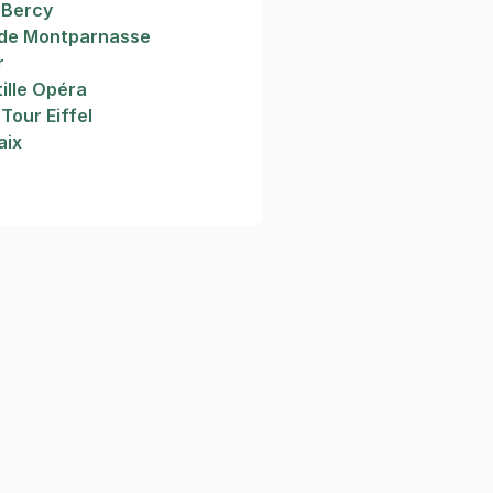
 Bercy
rde Montparnasse
r
tille Opéra
Tour Eiffel
aix