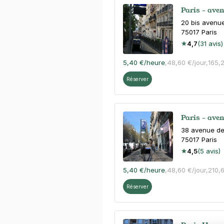
Paris - av
20 bis avenu
75017
Paris
4,7
(31 avis)
5,40 €
/heure
,
48,60 €/jour,
165,
Réserver
Paris - ave
38 avenue de
75017
Paris
4,5
(5 avis)
5,40 €
/heure
,
48,60 €/jour,
210,
Réserver