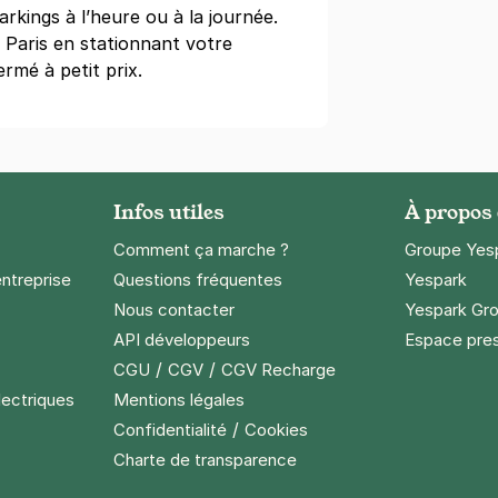
rkings à l’heure ou à la journée.
lides - rue de l'Université
 Paris en stationnant votre
niversité
rmé à petit prix.
s)
dégressifs)
Infos utiles
À propos
Comment ça marche ?
Groupe Yes
entreprise
Questions fréquentes
Yespark
ce de la Madeleine - SAEMES
Nous contacter
Yespark Gro
a Madeleine
API développeurs
Espace pre
)
/
/
CGU
CGV
CGV Recharge
lectriques
Mentions légales
12 €/semaine
(tarifs dégressifs)
/
Confidentialité
Cookies
Charte de transparence