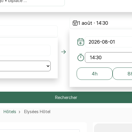
go • biplace …
1 août · 14:30
4h
8
Rechercher
Hôtels
Elysées Hôtel