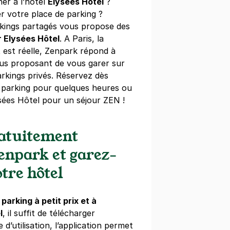
ner à l’hôtel
Elysées Hôtel
?
r votre place de parking ?
r Eiffel - SAEMES
kings partagés vous propose des
ues Chirac
r Elysées Hôtel
. A Paris, la
t est réelle, Zenpark répond à
s)
us proposant de vous garer sur
08 €/semaine
(tarifs dégressifs)
rkings privés. Réservez dès
 parking pour quelques heures ou
ysées Hôtel pour un séjour ZEN !
int-Augustin Bergson - SAEMES
ratuitement
borde
Zenpark et garez-
s)
tre hôtel
08 €/semaine
(tarifs dégressifs)
e
parking à petit prix et à
l
, il suffit de télécharger
e d’utilisation, l’application permet