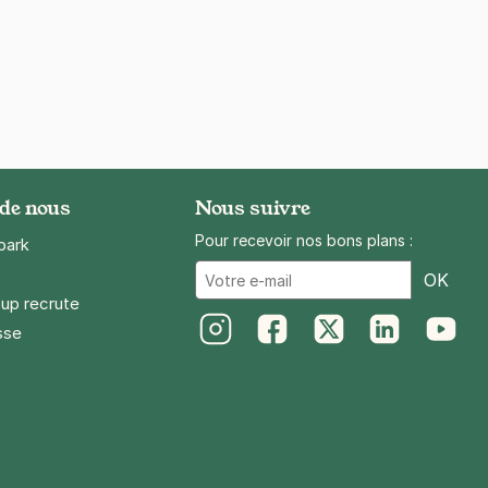
 de nous
Nous suivre
Pour recevoir nos bons plans :
park
Ema
OK
up recrute
sse
Instagram
Facebook
Twitter
LinkedIn
Youtube