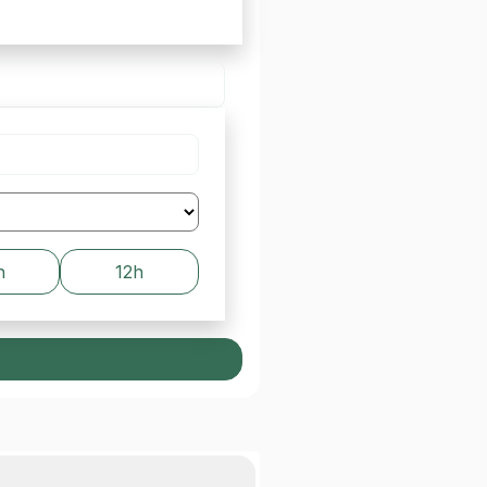
h
12h