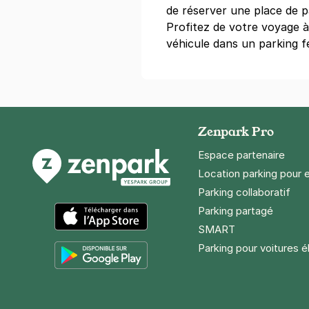
de réserver une place de pa
Paris - Inva
Profitez de votre voyage à
127 rue de l'U
75007
Paris
véhicule dans un parking fe
4,5
(213 avi
40 €
/jour
,
143 €/semaine
(tarifs 
Réserver
+ Abonnements disponibles
Zenpark Pro
Espace partenaire
Location parking pour 
Paris - pla
Parking collaboratif
21 place de l
75008
Paris
Parking partagé
4,6
(411 avis
SMART
App Store
Parking pour voitures é
5,60 €
/heure
,
50,40 €/jour,
169,
Réserver
Google Play