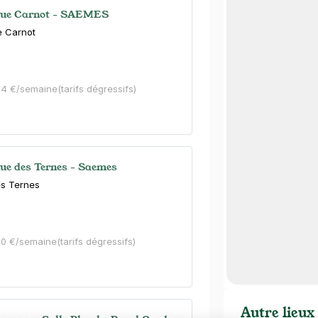
enue Carnot - SAEMES
e Carnot
24 €/semaine
(tarifs dégressifs)
nue des Ternes - Saemes
s Ternes
60 €/semaine
(tarifs dégressifs)
Autre lieux 