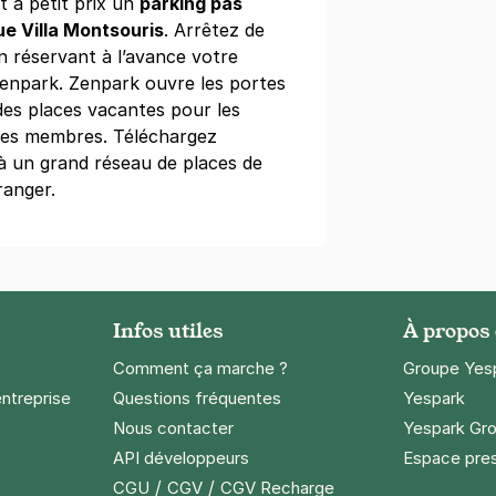
 à petit prix un
parking pas
ue Villa Montsouris
. Arrêtez de
n réservant à l’avance votre
Zenpark. Zenpark ouvre les portes
te d'Orléans - Montsouris
des places vacantes pour les
 Jourdan
 ses membres. Téléchargez
 à un grand réseau de places de
s)
ranger.
maine
(tarifs dégressifs)
Infos utiles
À propos
 d'Italie - Mairie du 13
Comment ça marche ?
Groupe Yes
oy
entreprise
Questions fréquentes
Yespark
Nous contacter
Yespark Gro
s)
API développeurs
Espace pre
maine
(tarifs dégressifs)
/
/
CGU
CGV
CGV Recharge