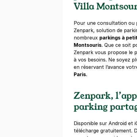
Villa Montsour
Paris - rue 
65 rue Brillat
Pour une consultation ou p
75013
Paris
Zenpark, solution de park
4,7
(243 avi
nombreux
parkings à petit
Montsouris
. Que ce soit p
25 €
/jour
,
70 €/semaine
(tarifs d
Zenpark vous propose le p
Réserver
à vos besoins. Ne soyez p
en réservant l’avance vot
+ Abonnements disponibles
Paris
.
RATP centr
Zenpark, l’app
68 boulevard
75014
Paris
parking parta
4,3
(467 avi
110 €
/jour
,
550 €/semaine
(tarifs
Disponible sur Android et i
télécharge gratuitement.
Réserver