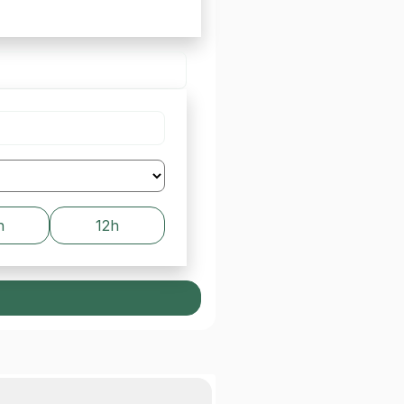
h
12h