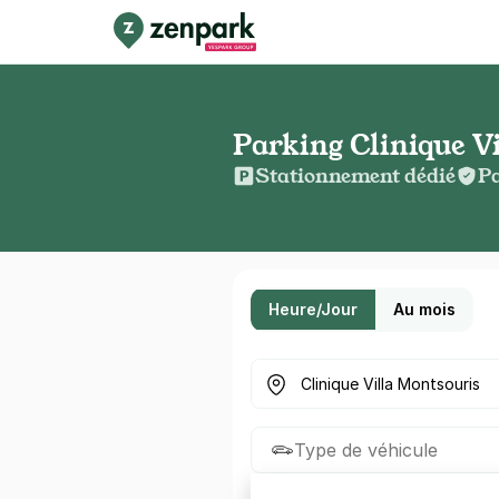
Parking Clinique V
Stationnement dédié
Pa
Heure/Jour
Au mois
Où cherchez-vous un parkin
Type de véhicule