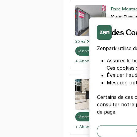
Parc Montso
10 rue Thoma
75014
Paris
4,5
(112 avis
des Co
25 €
/jour
,
70 €/semaine
(tarifs d
Zenpark utilise d
Réserver
Assurer le b
+ Abonnements disponibles
Ces cookies 
Évaluer l'au
Mesurer, opt
Paris - Hôp
19 bis rue Br
75014
Paris
Certains de ces 
4,7
(585 avi
consulter notre p
de page.
Réserver
+ Abonnements disponibles