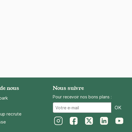
 de nous
Nous suivre
Pour recevoir nos bons plans :
park
Ema
OK
up recrute
sse
Instagram
Facebook
Twitter
LinkedIn
Youtube