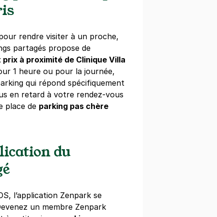
is
Brillat Savarin - Parc Montsouris
 Savarin
our rendre visiter à un proche,
ings partagés propose de
s)
 prix à proximité de Clinique Villa
our 1 heure ou pour la journée,
égressifs)
arking qui répond spécifiquement
lus en retard à votre rendez-vous
re place de
parking pas chère
e bus
lication du
 Jourdan
gé
s)
 dégressifs)
OS, l’application Zenpark se
 Devenez un membre Zenpark