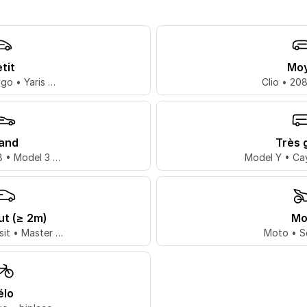
tit
Mo
go • Yaris …
Clio • 20
and
Très 
 • Model 3 …
Model Y • Ca
ut (≥ 2m)
Mo
sit • Master …
Moto • S
élo