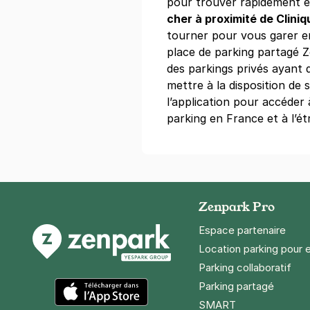
pour trouver rapidement et
+ Abonnements disponibles
cher à proximité de Cliniq
tourner pour vous garer e
place de parking partagé 
Paris - Por
des parkings privés ayant 
68 boulevard
mettre à la disposition de
75014
Paris
l’application pour accéder
4,4
(425 avi
parking en France et à l’ét
2,50 €
/heure
,
25 €/jour,
70 €/se
Réserver
+ Abonnements disponibles
Zenpark Pro
Paris - place
Espace partenaire
17 rue godefr
Location parking pour 
75013
Paris
Parking collaboratif
4,7
(125 avi
Parking partagé
2,50 €
/heure
,
25 €/jour,
70 €/se
SMART