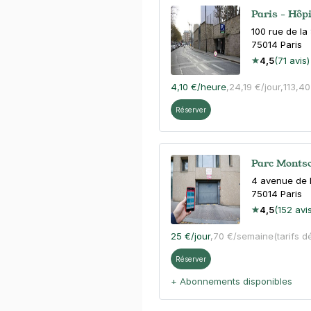
Paris - Hô
100 rue de la
75014
Paris
4,5
(71 avis)
4,10 €
/heure
,
24,19 €/jour,
113,4
Réserver
Parc Montsou
4 avenue de l
75014
Paris
4,5
(152 avi
25 €
/jour
,
70 €/semaine
(tarifs d
Réserver
+ Abonnements disponibles