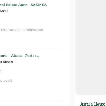
pital Sainte-Anne - SAEMES
 Santé
0 €/semaine
(tarifs dégressifs)
ris - Alésia - Paris 14
a Sibelle
s)
égressifs)
Autre lieux 