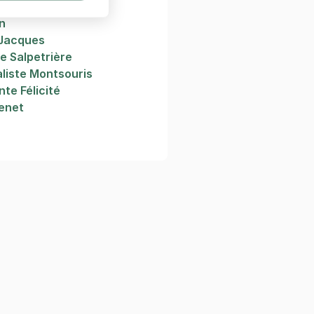
n
 Jacques
ie Salpetrière
aliste Montsouris
nte Félicité
venet