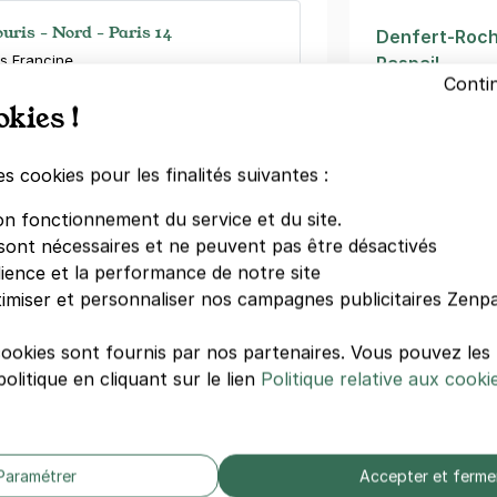
uris - Nord - Paris 14
Denfert-Roc
s Francine
Raspail
Conti
Montsouris
)
okies !
Rue de la Tom
Maison Blanc
égressifs)
Glacière
es cookies pour les finalités suivantes :
Hôpital De Jo
on fonctionnement du service et du site.
Théâtre des 
sont nécessaires et ne peuvent pas être désactivés
TimHôtel Plac
dience et la performance de notre site
Unité Hospita
imiser et personnaliser nos campagnes publicitaires Zenpa
ital Sainte-Anne - René Coty
Blanche
oussais
cookies sont fournis par nos partenaires. Vous pouvez le
s)
olitique en cliquant sur le lien
Politique relative aux cooki
Autres hôpi
Hôpital Bicha
Clinique Arag
Paramétrer
Accepter et ferme
Hôpital Laribo