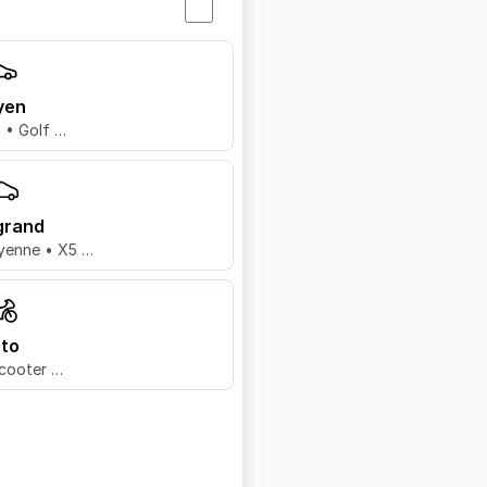
yen
8 • Golf …
grand
yenne • X5 …
to
cooter …