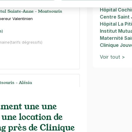
Institut Curie
Hôpital Cochi
ital Sainte-Anne - Montsouris
Centre Saint
pereur Valentinien
Hôpital La Pit
Institut Mutu
s)
Maternité Sai
maine
(tarifs dégressifs)
Clinique Jou
Voir tout >
tsouris - Alésia
ené Coty
ement une une
 une location de
ng près de Clinique