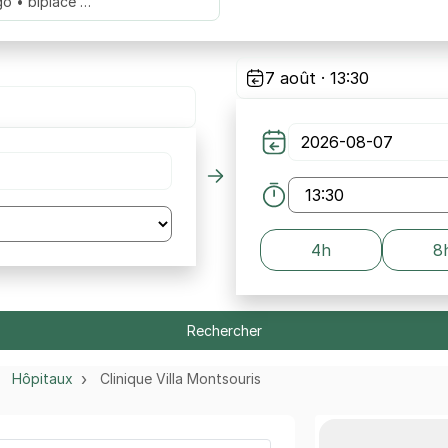
go • biplace …
7 août · 13:30
4h
8
Rechercher
Hôpitaux
Clinique Villa Montsouris