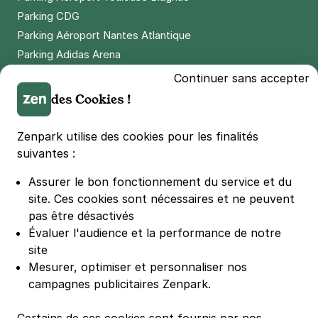
Parking CDG
Parking Aéroport Nantes Atlantique
Parking Adidas Arena
Parking Parc des Princes
Continuer sans accepter
Parking LDLC Arena
des Cookies !
Parking Stade Pierre Mauroy
Parking Groupama Stadium
Zenpark utilise des cookies pour les finalités
Parking Vélodrome
suivantes :
Parking Stade de France
Assurer le bon fonctionnement du service et du
Parking Bercy
site.
Ces cookies sont nécessaires et ne peuvent
Parking La Défense Arena
pas être désactivés
Parking Les 4 temps
Évaluer l'audience et la performance de notre
Parking Nation
site
Parking Porte de Versailles
Mesurer, optimiser et personnaliser nos
campagnes publicitaires Zenpark.
Parking Lille Grand Palais
Parking Euralille