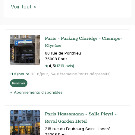
Voir tout >
Paris - Parking Claridge - Champs-
Elysées
60 rue de Ponthieu
75008
Paris
4,5
(1219 avis)
11 €
/heure
,
33 €/jour,
154 €/semaine
(tarifs dégressifs)
Réserver
+ Abonnements disponibles
Paris Haussmann - Salle Pleyel -
Royal Garden Hotel
218 rue du Faubourg Saint-Honoré
75008
Paris