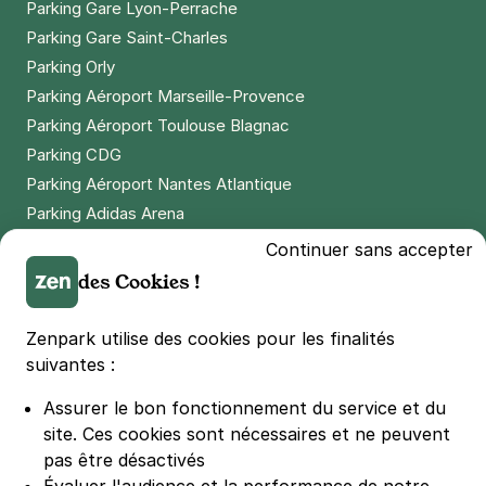
Parking Gare Lyon-Perrache
Parking Gare Saint-Charles
Parking Orly
Parking Aéroport Marseille-Provence
Parking Aéroport Toulouse Blagnac
Parking CDG
Parking Aéroport Nantes Atlantique
Parking Adidas Arena
Parking Parc des Princes
Continuer sans accepter
Parking LDLC Arena
des Cookies !
Parking Stade Pierre Mauroy
Parking Groupama Stadium
Zenpark utilise des cookies pour les finalités
Parking Vélodrome
suivantes :
Parking Stade de France
Assurer le bon fonctionnement du service et du
Parking Bercy
site.
Ces cookies sont nécessaires et ne peuvent
Parking La Défense Arena
pas être désactivés
Parking Les 4 temps