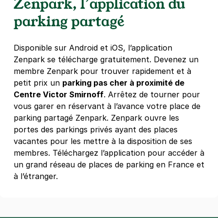
Zenpark, l’application du
75004
Paris
parking partagé
4,2
(284 avis)
4,50 €
/heure
,
39 €/jour,
110 €/semaine
(tarifs dégressifs)
Disponible sur Android et iOS, l’application
Réserver
Zenpark se télécharge gratuitement. Devenez un
membre Zenpark pour trouver rapidement et à
petit prix un
parking pas cher à proximité de
Hôtel de Ville - rue Geoffroy l'Asnier
Centre Victor Smirnoff
. Arrêtez de tourner pour
- Paris 4
vous garer en réservant à l’avance votre place de
34 rue Geoffroy l'Asnier
parking partagé Zenpark. Zenpark ouvre les
75004
Paris
portes des parkings privés ayant des places
4,5
(171 avis)
vacantes pour les mettre à la disposition de ses
39 €
/jour
,
110 €/semaine
(tarifs dégressifs)
membres. Téléchargez l’application pour accéder à
Réserver
un grand réseau de places de parking en France et
à l’étranger.
+ Abonnements disponibles
Paris - Saint-Germain-des-Prés -