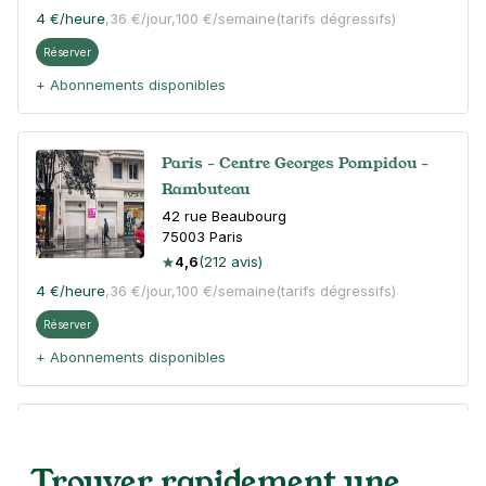
4 €
/heure
,
36 €/jour,
100 €/semaine
(tarifs dégressifs)
Réserver
+ Abonnements disponibles
Paris - Centre Georges Pompidou -
Rambuteau
42 rue Beaubourg
75003
Paris
4,6
(212 avis)
4 €
/heure
,
36 €/jour,
100 €/semaine
(tarifs dégressifs)
Réserver
+ Abonnements disponibles
Paris - Hôtel de Ville - SAEMES
6 quai de Gesvres
Trouver rapidement une
75004
Paris