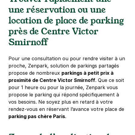
une réservation ou une
4,6
(685 avis)
location de place de parking
5,08 €
/heure
,
36,72 €/jour,
154,44 €/semaine
(tarifs dégressifs)
près de Centre Victor
Réserver
Smirnoff
Hôtel de Ville - Paris 4
Pour une consultation ou pour rendre visiter à un
10 bis rue de Moussy
proche, Zenpark, solution de parkings partagés
75004
Paris
propose de nombreux
parkings à petit prix à
4,2
(55 avis)
proximité de Centre Victor Smirnoff
. Que ce soit
pour 1 heure ou pour la journée, Zenpark vous
39 €
/jour
,
110 €/semaine
(tarifs dégressifs)
propose le parking qui répond spécifiquement à
Réserver
vos besoins. Ne soyez plus en retard à votre
+ Abonnements disponibles
rendez-vous en réservant l’avance votre place de
parking pas chère Paris
.
Paris - Hôtel de Ville - Saint-Paul
6 rue de Moussy