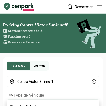
Rechercher
Parking Centre Victor Smirnoff
Stationnement dédié
Parking privé
Réservez à l'avance
Heure/Jour
Au mois
Où cherchez-vous un parking ?
Type de véhicule