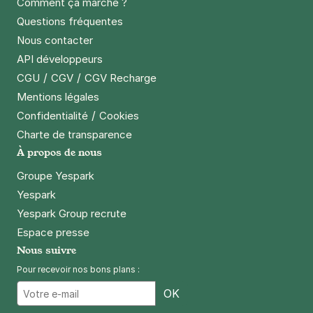
Comment ça marche ?
Questions fréquentes
Paris - Collège des Bernardins -
Nous contacter
SAEMES
API développeurs
37 boulevard Saint-Germain
75005
Paris
/
/
CGU
CGV
CGV Recharge
4,4
(274 avis)
Mentions légales
5,40 €
/heure
,
48,60 €/jour,
163,08 €/semaine
/
Confidentialité
Cookies
(tarifs dégressifs)
Charte de transparence
Réserver
À propos de nous
Groupe Yespark
Yespark
Paris - Institut du monde arabe -
Yespark Group recrute
Jussieu
Espace presse
1 rue des Fossés Saint-Bernard
75005
Paris
Nous suivre
4,8
(685 avis)
Pour recevoir nos bons plans :
4 €
/heure
,
41 €/jour,
132 €/semaine
(tarifs dégressifs)
Email
OK
Réserver