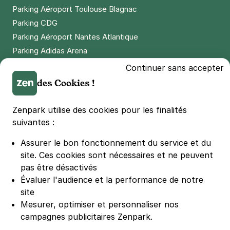
Parking Aéroport Toulouse Blagnac
Parking CDG
Parking Aéroport Nantes Atlantique
Parking Adidas Arena
Parking Parc des Princes
Continuer sans accepter
Parking LDLC Arena
des Cookies !
Parking Stade Pierre Mauroy
Parking Groupama Stadium
Zenpark utilise des cookies pour les finalités
Parking Vélodrome
suivantes :
Parking Stade de France
Assurer le bon fonctionnement du service et du
Parking Bercy
site.
Ces cookies sont nécessaires et ne peuvent
Parking La Défense Arena
pas être désactivés
Parking Les 4 temps
Évaluer l'audience et la performance de notre
Parking Nation
site
Parking Porte de Versailles
Mesurer, optimiser et personnaliser nos
campagnes publicitaires Zenpark.
Parking Lille Grand Palais