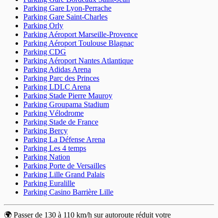
Parking Gare Lyon-Perrache
Parking Gare Saint-Charles
Parking Orly
Parking Aéroport Marseille-Provence
Parking Aéroport Toulouse Blagnac
Parking CDG
Parking Aéroport Nantes Atlantique
Parking Adidas Arena
Parking Parc des Princes
Parking LDLC Arena
Parking Stade Pierre Mauroy
Parking Groupama Stadium
Parking Vélodrome
Parking Stade de France
Parking Bercy
Parking La Défense Arena
Parking Les 4 temps
Parking Nation
Parking Porte de Versailles
Parking Lille Grand Palais
Parking Euralille
Parking Casino Barrière Lille
🌍 Passer de 130 à 110 km/h sur autoroute réduit votre