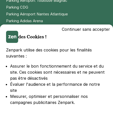
Parking Aéroport Toulouse Blagnac
Parking CDG
Parking Aéroport Nantes Atlantique
Parking Adidas Arena
Parking Parc des Princes
Continuer sans accepter
Parking LDLC Arena
des Cookies !
Parking Stade Pierre Mauroy
Parking Groupama Stadium
Zenpark utilise des cookies pour les finalités
Parking Vélodrome
suivantes :
Parking Stade de France
Assurer le bon fonctionnement du service et du
Parking Bercy
site.
Ces cookies sont nécessaires et ne peuvent
Parking La Défense Arena
pas être désactivés
Parking Les 4 temps
Évaluer l'audience et la performance de notre
Parking Nation
site
Parking Porte de Versailles
Mesurer, optimiser et personnaliser nos
campagnes publicitaires Zenpark.
Parking Lille Grand Palais
Parking Euralille