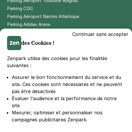
Parking Aéroport Toulouse Blagnac
Parking CDG
Parking Aéroport Nantes Atlantique
Parking Adidas Arena
Parking Parc des Princes
Continuer sans accepter
Parking LDLC Arena
des Cookies !
Parking Stade Pierre Mauroy
Parking Groupama Stadium
Zenpark utilise des cookies pour les finalités
Parking Vélodrome
suivantes :
Parking Stade de France
Assurer le bon fonctionnement du service et du
Parking Bercy
site.
Ces cookies sont nécessaires et ne peuvent
Parking La Défense Arena
pas être désactivés
Parking Les 4 temps
Évaluer l'audience et la performance de notre
Parking Nation
site
Parking Porte de Versailles
Mesurer, optimiser et personnaliser nos
campagnes publicitaires Zenpark.
Parking Lille Grand Palais
Parking Euralille