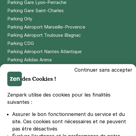
Parking Gare Lyon-Perrache
Parking Gare Saint-Charles
Parking Orly
Parking Aéroport Marseille-Provence
Parking Aéroport Toulouse Blagnac
Parking CDG
Parking Aéroport Nantes Atlantique
Parking Adidas Arena
Parking Parc des Princes
Continuer sans accepter
Parking LDLC Arena
des Cookies !
Parking Stade Pierre Mauroy
Parking Groupama Stadium
Zenpark utilise des cookies pour les finalités
Parking Vélodrome
suivantes :
Parking Stade de France
Assurer le bon fonctionnement du service et du
Parking Bercy
site.
Ces cookies sont nécessaires et ne peuvent
Parking La Défense Arena
pas être désactivés
Parking Les 4 temps