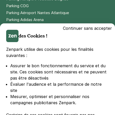
Parking CDG
Parking Aéroport Nantes Atlantique
Parking Adidas Arena
Parking Parc des Princes
Continuer sans accepter
Parking LDLC Arena
des Cookies !
Parking Stade Pierre Mauroy
Parking Groupama Stadium
Zenpark utilise des cookies pour les finalités
Parking Vélodrome
suivantes :
Parking Stade de France
Assurer le bon fonctionnement du service et du
Parking Bercy
site.
Ces cookies sont nécessaires et ne peuvent
Parking La Défense Arena
pas être désactivés
Parking Les 4 temps
Évaluer l'audience et la performance de notre
Parking Nation
site
Parking Porte de Versailles
Mesurer, optimiser et personnaliser nos
campagnes publicitaires Zenpark.
Parking Lille Grand Palais
Parking Euralille