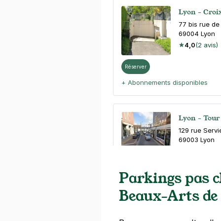
Lyon - Croix
77 bis rue de
69004
Lyon
4,0
(2 avis)
Réserver
+ Abonnements disponibles
Lyon - Tour
129 rue Servi
69003
Lyon
4,3
(410 avi
2,50 €
/heure
,
24 €/jour,
106 €/s
Parkings pas 
Réserver
Beaux-Arts de
+ Abonnements disponibles