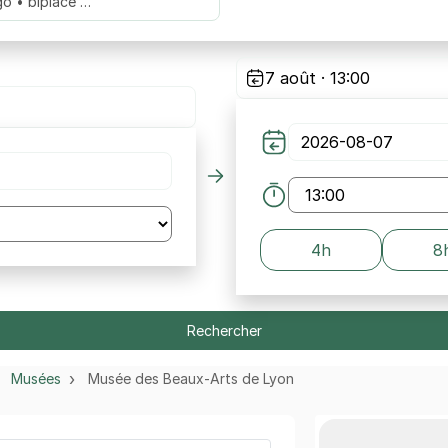
go • biplace …
7 août · 13:00
4h
8
Rechercher
Musées
Musée des Beaux-Arts de Lyon