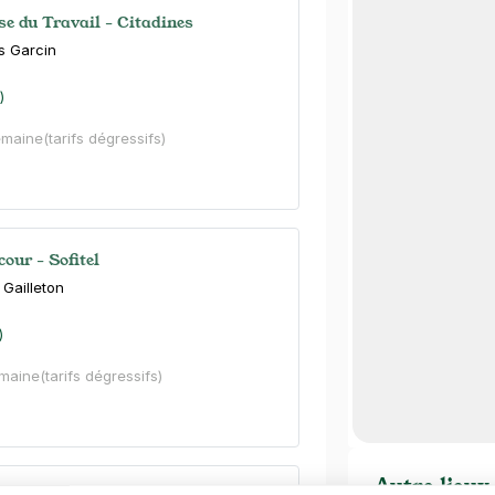
se du Travail - Citadines
s Garcin
)
emaine
(tarifs dégressifs)
cour - Sofitel
 Gailleton
)
emaine
(tarifs dégressifs)
Autre lieux