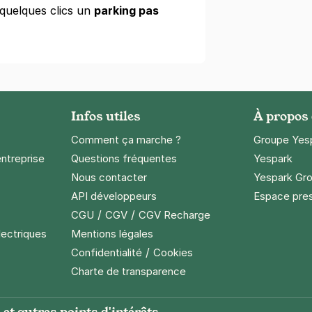
quelques clics un
parking pas
Infos utiles
À propos
Comment ça marche ?
Groupe Yes
entreprise
Questions fréquentes
Yespark
Nous contacter
Yespark Gro
API développeurs
Espace pre
/
/
CGU
CGV
CGV Recharge
lectriques
Mentions légales
/
Confidentialité
Cookies
Charte de transparence
et autres points d'intérêts