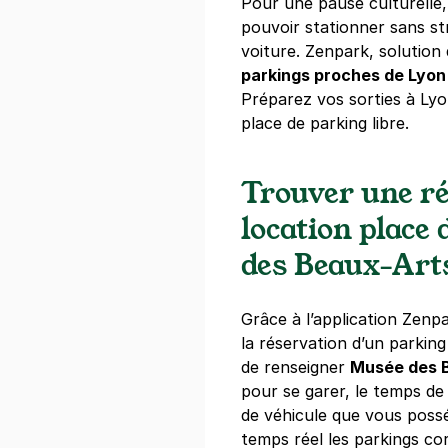
Pour une pause culturelle, 
pouvoir stationner sans st
Part-Dieu -
voiture. Zenpark, solution
94 rue Bonne
parkings proches de Lyon
69003
Lyon
Préparez vos sorties à Lyo
4,4
(86 avis
place de parking libre.
3,68 €
/heure
,
35,70 €/jour,
213,1
Réserver
Trouver une ré
+ Abonnements disponibles
location place
des Beaux-Art
Séjours & A
24 rue Sébas
Grâce à l’application Zenpa
69007
Lyon
la réservation d’un parking 
4,3
(19 avis)
de renseigner
Musée des B
2,50 €
/heure
,
23 €/jour,
93 €/se
pour se garer, le temps de
de véhicule que vous possé
Réserver
temps réel les parkings c
+ Abonnements disponibles