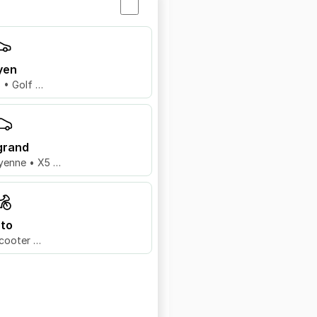
yen
8 • Golf …
grand
yenne • X5 …
to
cooter …