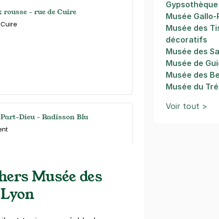
Gypsothèque
 rousse - rue de Cuire
Musée Gallo-
 Cuire
Musée des Ti
décoratifs
Musée des Sa
Musée de Gui
Musée des Be
Musée du Tré
Voir tout >
 Part-Dieu - Radisson Blu
ent
s)
emaine
(tarifs dégressifs)
chers Musée des
 Lyon