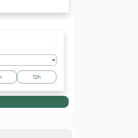
h
12h