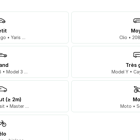
tit
Mo
go • Yaris …
Clio • 20
and
Très 
 • Model 3 …
Model Y • Ca
ut (≥ 2m)
Mo
sit • Master …
Moto • S
élo