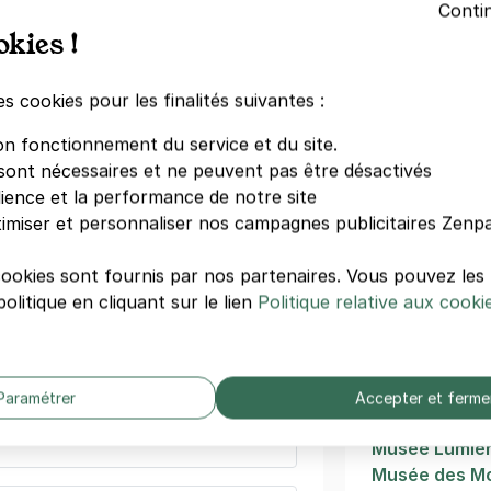
e - Victor Hugo - rue Victor Hugo -
Conti
okies !
Cordeliers
r Hugo
Quai Saint-A
Vieux Lyon
es cookies pour les finalités suivantes :
Place de la R
dégressifs)
Place de la R
on fonctionnement du service et du site.
Hôtel de Ville
sont nécessaires et ne peuvent pas être désactivés
Quai Saint An
dience et la performance de notre site
Morand
imiser et personnaliser nos campagnes publicitaires Zenpa
Théâtre des 
 Part-Dieu - Bourse du travail
Musée d'Hist
cookies sont fournis par nos partenaires. Vous pouvez le
 Hanus
olitique en cliquant sur le lien
Politique relative aux cooki
s)
Autres mus
emaine
(tarifs dégressifs)
Musée des C
Paramétrer
Accepter et ferme
Musée des Ar
Musée Lumiè
Musée des Mo