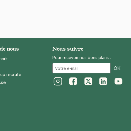
 de nous
Nous suivre
Pour recevoir nos bons plans :
park
Ema
OK
up recrute
sse
Instagram
Facebook
Twitter
LinkedIn
Youtube