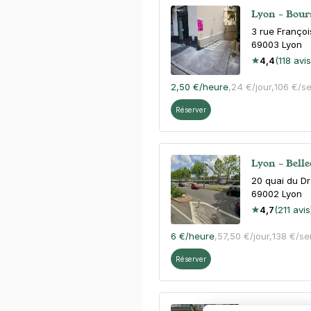
Lyon - Bour
3 rue Françoi
69003
Lyon
4,4
(118 avis
2,50 €
/heure
,
24 €/jour,
106 €/s
Réserver
Lyon - Belle
20 quai du Dr
69002
Lyon
4,7
(211 avis
6 €
/heure
,
57,50 €/jour,
138 €/s
Réserver