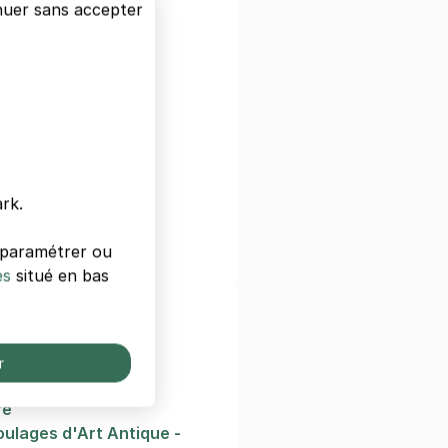
nuer sans accepter
ntoine
épublique Lyon
épublique
toine
rk.
Celestins
oire de Lyon
s paramétrer ou
es
situé en bas
ées de Lyon
onfluences
r
ts Décoratifs
re
ulages d'Art Antique -