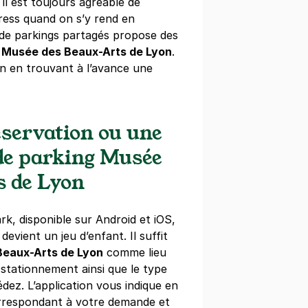
il est toujours agréable de
ress quand on s’y rend en
 Lyon
 de parkings partagés propose des
l
 Musée des Beaux-Arts de Lyon
.
n en trouvant à l’avance une
)
5 €/semaine
(tarifs dégressifs)
servation ou une
 de parking Musée
s de Lyon
ffaires Saxe Gambetta
tien Gryphe
rk, disponible sur Android et iOS,
devient un jeu d’enfant. Il suffit
eaux-Arts de Lyon
comme lieu
maine
(tarifs dégressifs)
 stationnement ainsi que le type
dez. L’application vous indique en
orrespondant à votre demande et