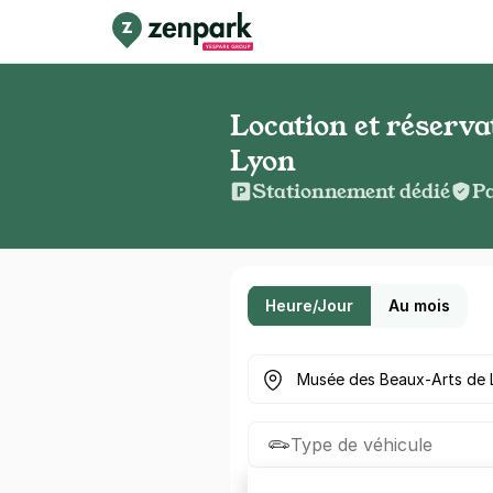
Location et réserv
Lyon
Stationnement dédié
Pa
Heure/Jour
Au mois
Où cherchez-vous un parkin
Type de véhicule