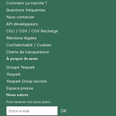
1,50 €
/heure
,
17 €/jour,
67 €/semaine
(tarifs dégressifs)
Comment ça marche ?
Questions fréquentes
Réserver
Nous contacter
+ Abonnements disponibles
API développeurs
/
/
CGU
CGV
CGV Recharge
Lille - Caulier - Dumont d'Urville
Mentions légales
rue de la Chaude Rivière
/
Confidentialité
Cookies
59800
Lille
Charte de transparence
4,0
(1 avis)
À propos de nous
Réserver
Groupe Yespark
+ Abonnements disponibles
Yespark
Yespark Group recrute
Espace presse
Lille - Vieux Lille - Bastion Saint-
Nous suivre
André
Pour recevoir nos bons plans :
111 rue du Bastion Saint André
Email
59800
Lille
OK
4,5
(147 avis)