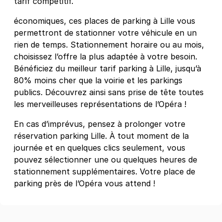
tarif compétitif.
Lille - Lille Europe - Cimetière de
économiques, ces places de parking à Lille vous
l'Est
permettront de stationner votre véhicule en un
166 rue de Prague
rien de temps. Stationnement horaire ou au mois,
59000
Lille
choisissez l’offre la plus adaptée à votre besoin.
4,5
(611 avis)
Bénéficiez du meilleur tarif parking à Lille, jusqu’à
4 €
/heure
,
26 €/jour,
78 €/semaine
(tarifs dégressifs)
80% moins cher que la voirie et les parkings
publics. Découvrez ainsi sans prise de tête toutes
Réserver
les merveilleuses représentations de l’Opéra !
+ Abonnements disponibles
En cas d’imprévus, pensez à prolonger votre
réservation parking Lille. À tout moment de la
Lille - Zénith Arena - Président
journée et en quelques clics seulement, vous
Hoover
pouvez sélectionner une ou quelques heures de
12 avenue du Président Hoover
stationnement supplémentaires. Votre place de
59800
Lille
parking près de l’Opéra vous attend !
4,4
(746 avis)
4 €
/heure
,
26 €/jour,
78 €/semaine
(tarifs dégressifs)
Réserver