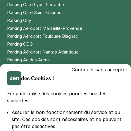
59000
Lille
Parking Gare Lyon-Perrache
4,4
(423 avis)
Parking Gare Saint-Charles
2,50 €
/heure
,
20 €/jour,
54 €/semaine
(tarifs dégressifs)
Parking Orly
Parking Aéroport Marseille-Provence
Réserver
Parking Aéroport Toulouse Blagnac
+ Abonnements disponibles
Parking CDG
Parking Aéroport Nantes Atlantique
Lille - Wazemmes - Estudines
Parking Adidas Arena
81 rue de Flandre
Parking Parc des Princes
Continuer sans accepter
59000
Lille
Parking LDLC Arena
des Cookies !
4,7
(182 avis)
Parking Stade Pierre Mauroy
1,50 €
/heure
,
17 €/jour,
67 €/semaine
(tarifs dégressifs)
Parking Groupama Stadium
Zenpark utilise des cookies pour les finalités
Réserver
Parking Vélodrome
suivantes :
+ Abonnements disponibles
Parking Stade de France
Assurer le bon fonctionnement du service et du
Parking Bercy
site.
Ces cookies sont nécessaires et ne peuvent
Parking La Défense Arena
pas être désactivés
Lille - Saint-Maurice Pellevoisin -
Parking Les 4 temps