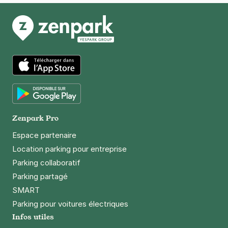
+ Abonnements disponibles
1 boulevard du Docteur Calmette -
Lille
1 boulevard du Docteur Calmette
59800
Lille
App Store
4,4
(19 avis)
26 €
/jour
,
78 €/semaine
(tarifs dégressifs)
Google Play
Zenpark Pro
Réserver
Espace partenaire
+ Abonnements disponibles
Location parking pour entreprise
Parking collaboratif
Lille - République Beaux Arts -
Parking partagé
Gambetta
SMART
16 rue du Faubourg Notre Dame
Parking pour voitures électriques
59800
Lille
Infos utiles
4,3
(397 avis)