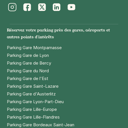
2,50 €
/heure
,
17 €/jour,
72 €/semaine
(tarifs dégressifs)
Instagram
Facebook
Twitter
LinkedIn
Youtube
Réserver
+ Abonnements disponibles
Réservez votre parking près des gares, aéroports et
autres points d'intérêts
Lille - Caulier - Rabelais
Parking Gare Montparnasse
15 rue Rabelais
Parking Gare de Lyon
59800
Lille
Parking Gare de Bercy
4,4
(277 avis)
Parking Gare du Nord
27 €
/jour
,
84 €/semaine
(tarifs dégressifs)
Parking Gare de l'Est
Réserver
Parking Gare Saint-Lazare
+ Abonnements disponibles
Parking Gare d'Austerlitz
Parking Gare Lyon-Part-Dieu
Parking Gare Lille-Europe
Lille - Grand Palais - Madeleine
Parking Gare Lille-Flandres
Rebérioux
Parking Gare Bordeaux Saint-Jean
107 rue Madeleine Rebérioux