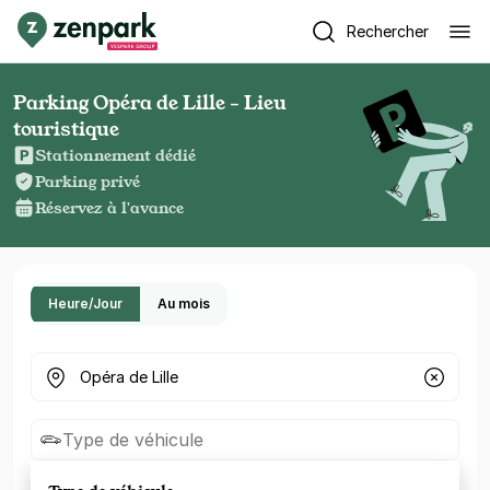
Rechercher
Parking Opéra de Lille - Lieu
touristique
Stationnement dédié
Parking privé
Réservez à l'avance
Heure/Jour
Au mois
Où cherchez-vous un parking ?
Type de véhicule