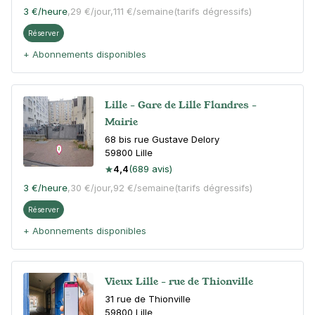
3 €
/heure
,
29 €/jour,
111 €/semaine
(tarifs dégressifs)
Réserver
+ Abonnements disponibles
Lille - Gare de Lille Flandres -
Mairie
68 bis rue Gustave Delory
59800
Lille
4,4
(689 avis)
3 €
/heure
,
30 €/jour,
92 €/semaine
(tarifs dégressifs)
Réserver
+ Abonnements disponibles
Vieux Lille - rue de Thionville
31 rue de Thionville
59800
Lille