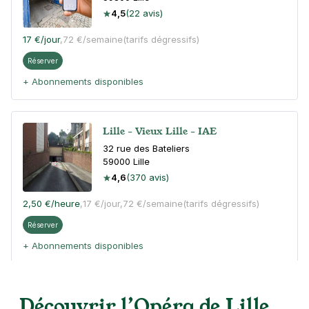
4,5
(22 avis)
17 €
/jour
,
72 €/semaine
(tarifs dégressifs)
Réserver
+ Abonnements disponibles
Lille - Vieux Lille - IAE
32 rue des Bateliers
59000
Lille
4,6
(370 avis)
2,50 €
/heure
,
17 €/jour,
72 €/semaine
(tarifs dégressifs)
Réserver
+ Abonnements disponibles
La Madeleine - place Vauban -
Découvrir l’Opéra de Lille