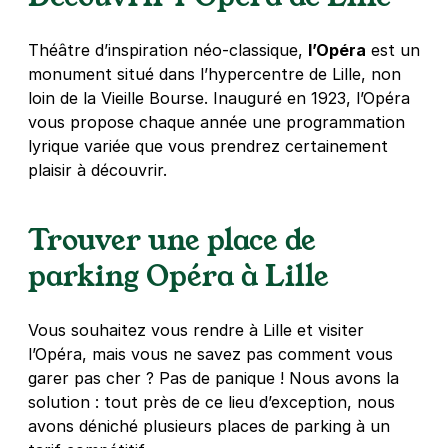
Campanile
23 allée Vauban
Théâtre d’inspiration néo-classique,
59110
La Madeleine
l’Opéra
est un
4,7
(433 avis)
monument situé dans l’hypercentre de Lille, non
loin de la Vieille Bourse. Inauguré en 1923, l’Opéra
2,50 €
/heure
,
17 €/jour,
72 €/semaine
(tarifs dégressifs)
vous propose chaque année une programmation
Réserver
lyrique variée que vous prendrez certainement
+ Abonnements disponibles
plaisir à découvrir.
Trouver une place de
Lille - Lille Europe - Faubourg de
Roubaix
parking Opéra à Lille
103 rue de Prague
59800
Lille
4,2
(482 avis)
Vous souhaitez vous rendre à Lille et visiter
4 €
/heure
,
26 €/jour,
78 €/semaine
(tarifs dégressifs)
l’Opéra, mais vous ne savez pas comment vous
garer pas cher ? Pas de panique ! Nous avons la
Réserver
solution : tout près de ce lieu d’exception, nous
+ Abonnements disponibles
avons déniché plusieurs places de parking à un