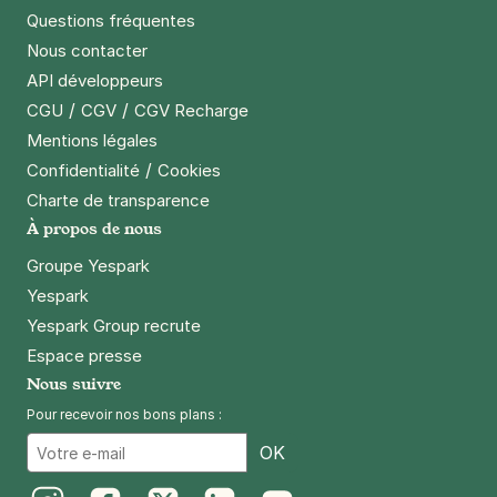
Réserver
Questions fréquentes
+ Abonnements disponibles
Nous contacter
API développeurs
/
/
CGU
CGV
CGV Recharge
Lille - Wazemmes - Porte des Postes
Mentions légales
112 rue Jules Guesde
59000
Lille
/
Confidentialité
Cookies
4,5
(173 avis)
Charte de transparence
À propos de nous
2,50 €
/heure
,
18 €/jour,
68 €/semaine
(tarifs dégressifs)
Groupe Yespark
Réserver
Yespark
+ Abonnements disponibles
Yespark Group recrute
Espace presse
Lille - République Beaux Arts -
Nous suivre
Gambetta
Pour recevoir nos bons plans :
16 rue du Faubourg Notre Dame
Email
OK
59800
Lille
4,3
(397 avis)