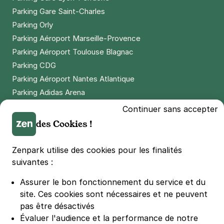
4,5
(69 avis)
Parking Gare Saint-Charles
Parking Orly
1,50 €
/heure
,
14 €/jour,
65 €/semaine
(tarifs dégressifs)
Parking Aéroport Marseille-Provence
Réserver
Parking Aéroport Toulouse Blagnac
+ Abonnements disponibles
Parking CDG
Parking Aéroport Nantes Atlantique
Parking Adidas Arena
Parking Parc des Princes
Continuer sans accepter
Parking LDLC Arena
des Cookies !
Parking Stade Pierre Mauroy
Parking Groupama Stadium
Zenpark utilise des cookies pour les finalités
Parking Vélodrome
suivantes :
Parking Stade de France
Assurer le bon fonctionnement du service et du
Parking Bercy
site.
Ces cookies sont nécessaires et ne peuvent
Parking La Défense Arena
pas être désactivés
Parking Les 4 temps
Évaluer l'audience et la performance de notre