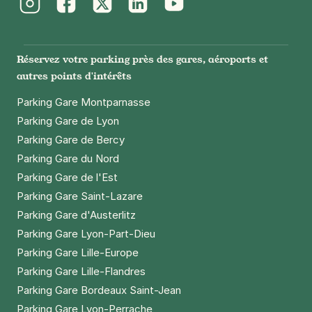
1,50 €
/heure
,
17 €/jour,
67 €/semaine
(tarifs dégressifs)
Instagram
Facebook
Twitter
LinkedIn
Youtube
Réserver
+ Abonnements disponibles
Réservez votre parking près des gares, aéroports et
autres points d'intérêts
Lille - Port de Lille - Faculté de
Parking Gare Montparnasse
Médecine
Parking Gare de Lyon
59 rue Philippe-Laurent Roland
Parking Gare de Bercy
59800
Lille
Parking Gare du Nord
4,3
(240 avis)
Parking Gare de l'Est
1,50 €
/heure
,
14 €/jour,
65 €/semaine
(tarifs dégressifs)
Parking Gare Saint-Lazare
Réserver
Parking Gare d'Austerlitz
+ Abonnements disponibles
Parking Gare Lyon-Part-Dieu
Parking Gare Lille-Europe
Parking Gare Lille-Flandres
Lille - Vauban - Port de Lille
Parking Gare Bordeaux Saint-Jean
38 rue Charles de Muyssaert
59800
Lille
Parking Gare Lyon-Perrache