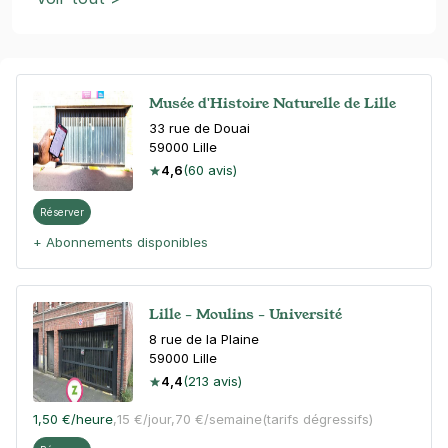
Musée d'Histoire Naturelle de Lille
33 rue de Douai
59000
Lille
4,6
(60 avis)
Réserver
+ Abonnements disponibles
Lille - Moulins - Université
8 rue de la Plaine
59000
Lille
4,4
(213 avis)
1,50 €
/heure
,
15 €/jour,
70 €/semaine
(tarifs dégressifs)