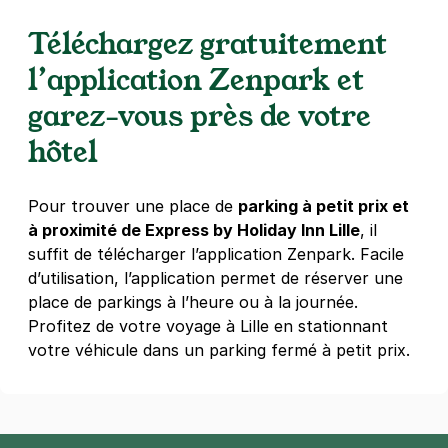
Hoover
Téléchargez gratuitement
12 avenue du Président Hoover
59800
Lille
l’application Zenpark et
4,4
(746 avis)
garez-vous près de votre
4 €
/heure
,
26 €/jour,
78 €/semaine
(tarifs dégressifs)
hôtel
Réserver
+ Abonnements disponibles
Pour trouver une place de
parking à petit prix et
à proximité de Express by Holiday Inn Lille
, il
Lille - Gare de Lille Flandres -
suffit de télécharger l’application Zenpark. Facile
Mairie
d’utilisation, l’application permet de réserver une
68 bis rue Gustave Delory
place de parkings à l’heure ou à la journée.
59800
Lille
Profitez de votre voyage à Lille en stationnant
4,4
(689 avis)
votre véhicule dans un parking fermé à petit prix.
3 €
/heure
,
30 €/jour,
92 €/semaine
(tarifs dégressifs)
Réserver
+ Abonnements disponibles