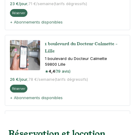
23 €
/jour
,
71 €/semaine
(tarifs dégressifs)
Réserver
+ Abonnements disponibles
1 boulevard du Docteur Calmette -
Lille
1 boulevard du Docteur Calmette
59800
Lille
4,4
(19 avis)
26 €
/jour
,
78 €/semaine
(tarifs dégressifs)
Réserver
+ Abonnements disponibles
Lille - Porte de Douai - Stade Jean
Bouin
Réservation et location
49 boulevard de Belfort