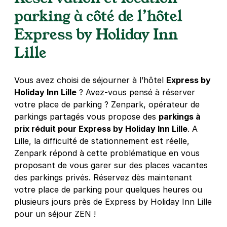
59000
Lille
parking à côté de l’hôtel
4,5
(32 avis)
Express by Holiday Inn
1,50 €
/heure
,
15 €/jour,
70 €/semaine
(tarifs dégressifs)
Lille
Réserver
+ Abonnements disponibles
Vous avez choisi de séjourner à l’hôtel
Express by
Holiday Inn Lille
? Avez-vous pensé à réserver
Lille - Wazemmes - Victor-Hugo
votre place de parking ? Zenpark, opérateur de
172 boulevard Victor Hugo
parkings partagés vous propose des
parkings à
59000
Lille
prix réduit pour Express by Holiday Inn Lille
. A
4,5
(19 avis)
Lille, la difficulté de stationnement est réelle,
Zenpark répond à cette problématique en vous
2,50 €
/heure
,
16 €/jour,
71 €/semaine
(tarifs dégressifs)
proposant de vous garer sur des places vacantes
Réserver
des parkings privés. Réservez dès maintenant
+ Abonnements disponibles
votre place de parking pour quelques heures ou
plusieurs jours près de Express by Holiday Inn Lille
pour un séjour ZEN !
Lille - Zénith Arena - Président