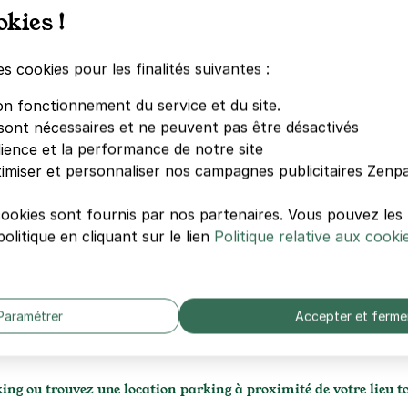
e • cargo • biplace …
okies !
es cookies pour les finalités suivantes :
1 août · 23:00
0
on fonctionnement du service et du site.
sont nécessaires et ne peuvent pas être désactivés
dience et la performance de notre site
imiser et personnaliser nos campagnes publicitaires Zenpa
cookies sont fournis par nos partenaires. Vous pouvez le
4h
8h
olitique en cliquant sur le lien
Politique relative aux cooki
Rechercher
Paramétrer
Accepter et ferme
arkings Levallois-Perret
Lieux touristiques
ing ou trouvez une location parking à proximité de votre lieu t