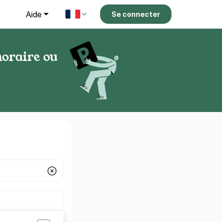
g
Aide
Se connecter
horaire ou