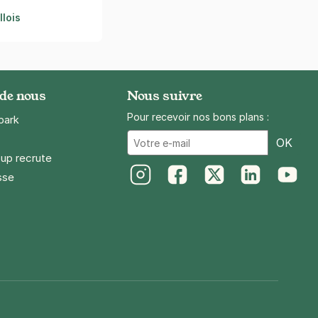
lois
 de nous
Nous suivre
Pour recevoir nos bons plans :
park
Ema
OK
up recrute
sse
Instagram
Facebook
Twitter
LinkedIn
Youtube