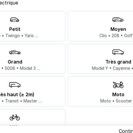
ectrique
Petit
Moyen
 • Twingo • Yaris …
Clio • 208 • Gol
Grand
Très grand
 • 5008 • Model 3 …
Model Y • Cayenne 
rès haut (≥ 2m)
Moto
c • Transit • Master …
Moto • Scooter
Vélo
Conti