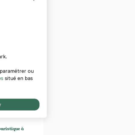
rk.
s paramétrer ou
12h
es
situé en bas
r
ouristique à