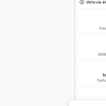
Véhicule él
Polo
3008
T
Trafi