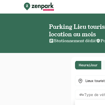
Parking Lieu touris
location au mois
Stationnement dédié
Pa
Heure/Jour
Où cherchez-vou
Type de véh