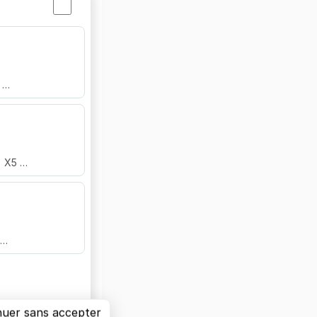
f …
• X5 …
 …
nuer sans accepter