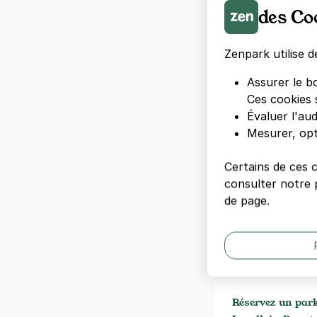
Simpl
des Co
Zenpark utilise d
1 août · 22:0
Assurer le b
Ces cookies 
Évaluer l'au
Mesurer, opt
Certains de ces 
consulter notre p
de page.
Parkings France
P
Réservez un park