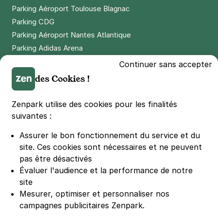
Parking Aéroport Toulouse Blagnac
Parking CDG
Parking Aéroport Nantes Atlantique
Parking Adidas Arena
Parking Parc des Princes
Continuer sans accepter
Parking LDLC Arena
des Cookies !
Parking Stade Pierre Mauroy
Parking Groupama Stadium
Zenpark utilise des cookies pour les finalités
Parking Vélodrome
suivantes :
Parking Stade de France
Assurer le bon fonctionnement du service et du
Parking Bercy
site.
Ces cookies sont nécessaires et ne peuvent
Parking La Défense Arena
pas être désactivés
Parking Les 4 temps
Évaluer l'audience et la performance de notre
Parking Nation
site
Parking Porte de Versailles
Mesurer, optimiser et personnaliser nos
campagnes publicitaires Zenpark.
Parking Lille Grand Palais