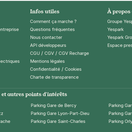
Infos utiles
À propos
Comment ça marche ?
Groupe Yes
entreprise
Questions fréquentes
Yespark
Nous contacter
Yespark Gro
API développeurs
Espace pre
/
/
CGU
CGV
CGV Recharge
lectriques
Mentions légales
/
Confidentialité
Cookies
Charte de transparence
et autres points d'intérêts
Parking Gare de Bercy
Parking Ga
tz
Parking Gare Lyon-Part-Dieu
Parking Gar
rache
Parking Gare Saint-Charles
Parking Orl