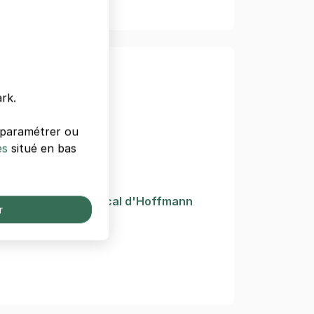
enoble
rk.
Zimmer
s paramétrer ou
es
situé en bas
pes
après le conte musical d'Hoffmann
r