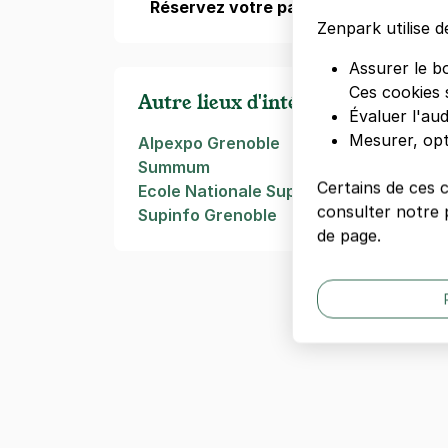
Réservez votre parking
dès maintenant
Zenpark utilise d
Assurer le b
Ces cookies 
Autre lieux d'intérêts à Grenoble
Évaluer l'au
Mesurer, opt
Alpexpo Grenoble
Summum
Certains de ces 
Ecole Nationale Supérieure d'architec
consulter notre p
Supinfo Grenoble
de page.