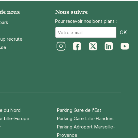
 de nous
Nous suivre
Pour recevoir nos bons plans :
park
Ema
OK
up recrute
sse
Instagram
Facebook
Twitter
LinkedIn
Youtube
re du Nord
Parking Gare de l'Est
e Lille-Europe
Parking Gare Lille-Flandres
y
Parking Aéroport Marseille-
Provence