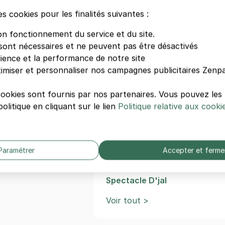
 pour une visite sans souci.
es cookies pour les finalités suivantes :
on fonctionnement du service et du site.
sont nécessaires et ne peuvent pas être désactivés
Autres événements de Gr
dience et la performance de notre site
imiser et personnaliser nos campagnes publicitaires Zenpa
Concert The Music of Hans 
Mountain Planet
cookies sont fournis par nos partenaires. Vous pouvez le
ture de grenoble
Spectacle Bérengère Krief
olitique en cliquant sur le lien
Politique relative aux cooki
Spectacle Caroline Estremo
Spectacle David Castello-Lo
Spectacle Edgar-Yves
Spectacle Casse-Noisette d'
Paramétrer
Accepter et ferme
Concert Djadja & Dinaz
Concert Damien Saez
Spectacle D'jal
Voir tout >