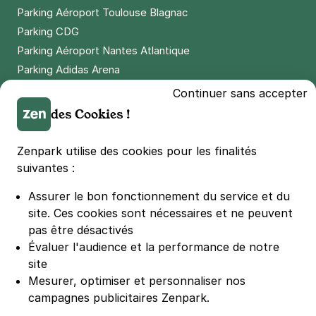
Parking Aéroport Toulouse Blagnac
Parking CDG
Parking Aéroport Nantes Atlantique
Parking Adidas Arena
Parking Parc des Princes
Continuer sans accepter
Parking LDLC Arena
des Cookies !
Parking Stade Pierre Mauroy
Parking Groupama Stadium
Zenpark utilise des cookies pour les finalités
Parking Vélodrome
suivantes :
Parking Stade de France
Assurer le bon fonctionnement du service et du
Parking Bercy
site.
Ces cookies sont nécessaires et ne peuvent
Parking La Défense Arena
pas être désactivés
Parking Les 4 temps
Évaluer l'audience et la performance de notre
Parking Nation
site
Parking Porte de Versailles
Mesurer, optimiser et personnaliser nos
campagnes publicitaires Zenpark.
Parking Lille Grand Palais