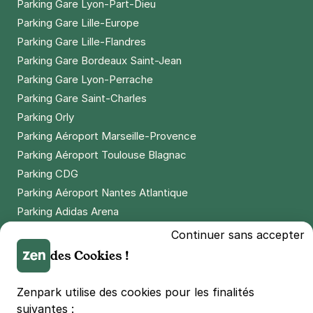
Parking Gare Lyon-Part-Dieu
Parking Gare Lille-Europe
Parking Gare Lille-Flandres
Parking Gare Bordeaux Saint-Jean
Parking Gare Lyon-Perrache
Parking Gare Saint-Charles
Parking Orly
Parking Aéroport Marseille-Provence
Parking Aéroport Toulouse Blagnac
Parking CDG
Parking Aéroport Nantes Atlantique
Parking Adidas Arena
Parking Parc des Princes
Continuer sans accepter
Parking LDLC Arena
des Cookies !
Parking Stade Pierre Mauroy
Parking Groupama Stadium
Zenpark utilise des cookies pour les finalités
Parking Vélodrome
suivantes :