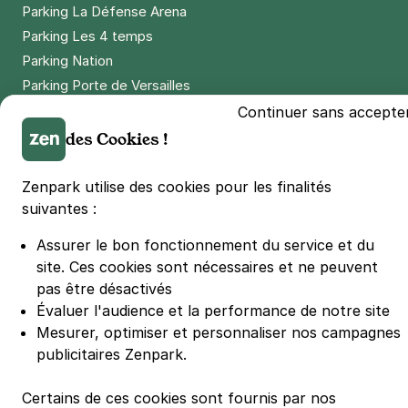
Parking La Défense Arena
Parking Les 4 temps
Parking Nation
Parking Porte de Versailles
Parking Lille Grand Palais
Continuer sans accepte
Parking Euralille
des Cookies !
Parking Casino Barrière Lille
Zenpark utilise des cookies pour les finalités
suivantes :
🌍 Passer de 130 à 110 km/h sur autoroute réduit votre
consommation de 20%
Assurer le bon fonctionnement du service et du
#SeDéplacerMoinsPolluer
site.
Ces cookies sont nécessaires et ne peuvent
© Zenpark 2012 - 2026 - Tous droits réservés - Fabriqué avec soin à
pas être désactivés
Rennes et Paris
Évaluer l'audience et la performance de notre site
Mesurer, optimiser et personnaliser nos campagnes
publicitaires Zenpark.
Certains de ces cookies sont fournis par nos